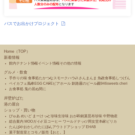
バスでお出かけプロジェクト
Home（TOP）
新着情報
館内テナント情報
イベント情報
その他の情報
グルメ・飲食
手作りの味 食事処たかつな
スモークハウス
さんまんま 魚政
食事処しつげん
ベイカフェ風車
EGG CAFE
ビアホール 釧路霧のビール園
946sweets cheri
お食事処 鬼の居ぬ間に
岸壁炉ばた
港の屋台
ショップ・買い物
ぴゅあ めいど まーけっと
珍味生珍味 おが和
銘菓昆布珍味 中野物産
総合案内 MOOガイド
豆コーヒー ワールドナッツ
岡女堂本家
ピリカ
たんばや
おかしのたにぽん
アウトドアショップ EHAB
菓子製造室とコモノ販売【おと。】