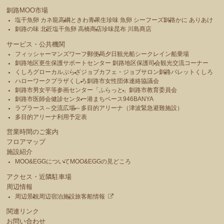
釧路MOO市場
塩干魚卵 カネ龍高綱
ときわ青果
生珍味 魚卵 シーフーズ釧路
かに ありあけ
釧路の味 北匠
塩干魚卵 高橋商店
珍味昆布 川島商店
サービス・公共機関
フィッシャーマンズワーフ郵便局
夕日観光船シークレイン船乗場
釧路地区更生保護サポートセンター 釧路地区保護司会
観光交流コーナー
くしろグローカルぷらざ
ジョブカフェ・ジョブサロン釧路
パレットくしろ
ハローワークプラザくしろ
釧路市女性団体連絡協議会
釧路市男女平等参画センター「ふらっと」
釧路市教育委員会
釧路市医師会健診センター
港まちベース946BANYA
ラプラース～交流広場～
多目的アリーナ（津波緊急避難施設）
多目的アリーナ利用予定表
営業時間のご案内
フロアマップ
施設紹介
MOO&EGGについて
MOO&EGGの見どころ
アクセス・近隣駐車場
周辺情報
周辺景観
周辺宿泊施設
旅客船情報
関連リンク
お問い合わせ