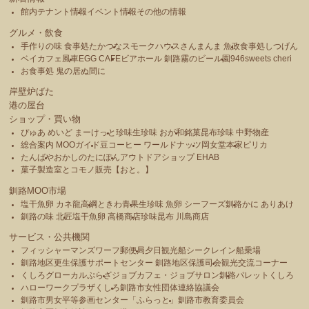
館内テナント情報
イベント情報
その他の情報
グルメ・飲食
手作りの味 食事処たかつな
スモークハウス
さんまんま 魚政
食事処しつげん
ベイカフェ風車
EGG CAFE
ビアホール 釧路霧のビール園
946sweets cheri
お食事処 鬼の居ぬ間に
岸壁炉ばた
港の屋台
ショップ・買い物
ぴゅあ めいど まーけっと
珍味生珍味 おが和
銘菓昆布珍味 中野物産
総合案内 MOOガイド
豆コーヒー ワールドナッツ
岡女堂本家
ピリカ
たんばや
おかしのたにぽん
アウトドアショップ EHAB
菓子製造室とコモノ販売【おと。】
釧路MOO市場
塩干魚卵 カネ龍高綱
ときわ青果
生珍味 魚卵 シーフーズ釧路
かに ありあけ
釧路の味 北匠
塩干魚卵 高橋商店
珍味昆布 川島商店
サービス・公共機関
フィッシャーマンズワーフ郵便局
夕日観光船シークレイン船乗場
釧路地区更生保護サポートセンター 釧路地区保護司会
観光交流コーナー
くしろグローカルぷらざ
ジョブカフェ・ジョブサロン釧路
パレットくしろ
ハローワークプラザくしろ
釧路市女性団体連絡協議会
釧路市男女平等参画センター「ふらっと」
釧路市教育委員会