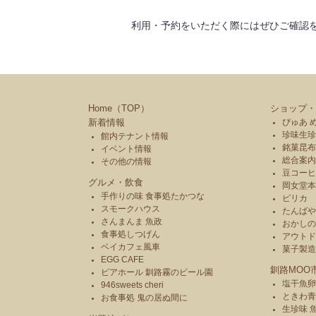
利用・予約をいただく際にはぜひご確認
Home（TOP）
ショップ・
新着情報
ぴゅあ 
珍味生珍
館内テナント情報
銘菓昆布
イベント情報
総合案内
その他の情報
豆コーヒ
グルメ・飲食
岡女堂
手作りの味 食事処たかつな
ピリカ
スモークハウス
たんば
さんまんま 魚政
おかし
食事処しつげん
アウトド
ベイカフェ風車
菓子製
EGG CAFE
釧路MOO
ビアホール 釧路霧のビール園
塩干魚卵
946sweets cheri
ときわ
お食事処 鬼の居ぬ間に
生珍味 