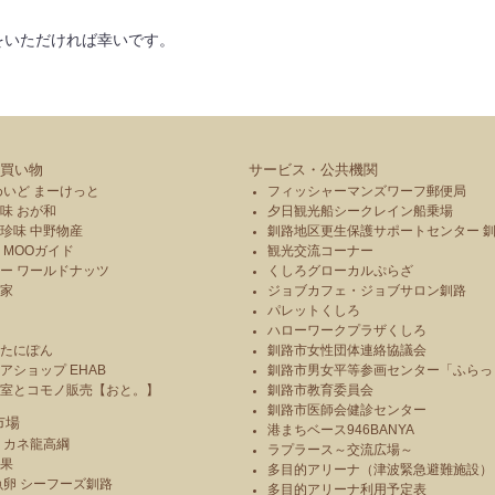
をいただければ幸いです。
買い物
サービス・公共機関
めいど まーけっと
フィッシャーマンズワーフ郵便局
味 おが和
夕日観光船シークレイン船乗場
珍味 中野物産
釧路地区更生保護サポートセンター 
 MOOガイド
観光交流コーナー
ー ワールドナッツ
くしろグローカルぷらざ
本家
ジョブカフェ・ジョブサロン釧路
パレットくしろ
や
ハローワークプラザくしろ
のたにぽん
釧路市女性団体連絡協議会
アショップ EHAB
釧路市男女平等参画センター「ふらっ
造室とコモノ販売【おと。】
釧路市教育委員会
釧路市医師会健診センター
市場
港まちベース946BANYA
 カネ龍高綱
ラプラース～交流広場～
青果
多目的アリーナ（津波緊急避難施設）
魚卵 シーフーズ釧路
多目的アリーナ利用予定表