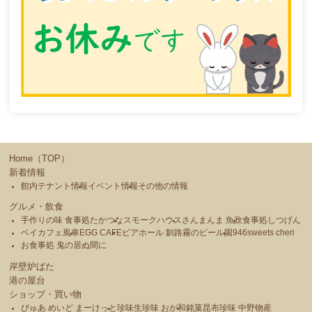
Home（TOP）
新着情報
館内テナント情報
イベント情報
その他の情報
グルメ・飲食
手作りの味 食事処たかつな
スモークハウス
さんまんま 魚政
食事処しつげん
ベイカフェ風車
EGG CAFE
ビアホール 釧路霧のビール園
946sweets cheri
お食事処 鬼の居ぬ間に
岸壁炉ばた
港の屋台
ショップ・買い物
ぴゅあ めいど まーけっと
珍味生珍味 おが和
銘菓昆布珍味 中野物産