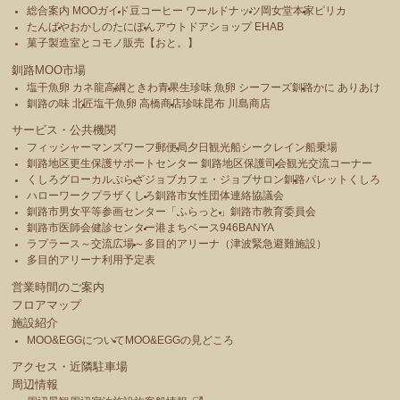
総合案内 MOOガイド
豆コーヒー ワールドナッツ
岡女堂本家
ピリカ
たんばや
おかしのたにぽん
アウトドアショップ EHAB
菓子製造室とコモノ販売【おと。】
釧路MOO市場
塩干魚卵 カネ龍高綱
ときわ青果
生珍味 魚卵 シーフーズ釧路
かに ありあけ
釧路の味 北匠
塩干魚卵 高橋商店
珍味昆布 川島商店
サービス・公共機関
フィッシャーマンズワーフ郵便局
夕日観光船シークレイン船乗場
釧路地区更生保護サポートセンター 釧路地区保護司会
観光交流コーナー
くしろグローカルぷらざ
ジョブカフェ・ジョブサロン釧路
パレットくしろ
ハローワークプラザくしろ
釧路市女性団体連絡協議会
釧路市男女平等参画センター「ふらっと」
釧路市教育委員会
釧路市医師会健診センター
港まちベース946BANYA
ラプラース～交流広場～
多目的アリーナ（津波緊急避難施設）
多目的アリーナ利用予定表
営業時間のご案内
フロアマップ
施設紹介
MOO&EGGについて
MOO&EGGの見どころ
アクセス・近隣駐車場
周辺情報