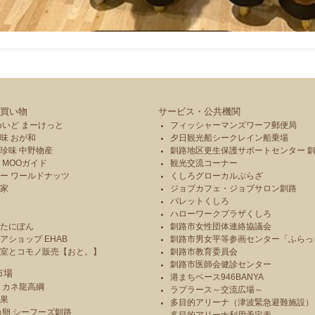
買い物
サービス・公共機関
めいど まーけっと
フィッシャーマンズワーフ郵便局
味 おが和
夕日観光船シークレイン船乗場
珍味 中野物産
釧路地区更生保護サポートセンター 
 MOOガイド
観光交流コーナー
ー ワールドナッツ
くしろグローカルぷらざ
本家
ジョブカフェ・ジョブサロン釧路
パレットくしろ
や
ハローワークプラザくしろ
のたにぽん
釧路市女性団体連絡協議会
アショップ EHAB
釧路市男女平等参画センター「ふらっ
造室とコモノ販売【おと。】
釧路市教育委員会
釧路市医師会健診センター
市場
港まちベース946BANYA
 カネ龍高綱
ラプラース～交流広場～
青果
多目的アリーナ（津波緊急避難施設）
魚卵 シーフーズ釧路