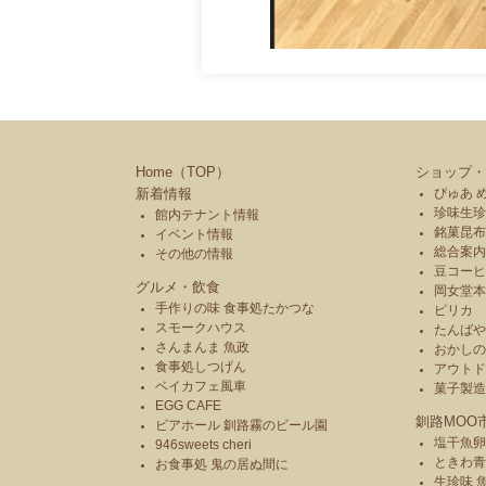
Home（TOP）
ショップ・
新着情報
ぴゅあ 
珍味生珍
館内テナント情報
銘菓昆布
イベント情報
総合案内
その他の情報
豆コーヒ
グルメ・飲食
岡女堂
手作りの味 食事処たかつな
ピリカ
スモークハウス
たんば
さんまんま 魚政
おかし
食事処しつげん
アウトド
ベイカフェ風車
菓子製
EGG CAFE
釧路MOO
ビアホール 釧路霧のビール園
塩干魚卵
946sweets cheri
ときわ
お食事処 鬼の居ぬ間に
生珍味 