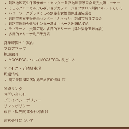
釧路地区更生保護サポートセンター 釧路地区保護司会
観光交流コーナー
くしろグローカルぷらざ
ジョブカフェ・ジョブサロン釧路
パレットくしろ
ハローワークプラザくしろ
釧路市女性団体連絡協議会
釧路市男女平等参画センター「ふらっと」
釧路市教育委員会
釧路市医師会健診センター
港まちベース946BANYA
ラプラース～交流広場～
多目的アリーナ（津波緊急避難施設）
多目的アリーナ利用予定表
営業時間のご案内
フロアマップ
施設紹介
MOO&EGGについて
MOO&EGGの見どころ
アクセス・近隣駐車場
周辺情報
周辺景観
周辺宿泊施設
旅客船情報
関連リンク
お問い合わせ
プライバシーポリシー
リンクポリシー
旅行・観光関連会社様向け
運営会社について