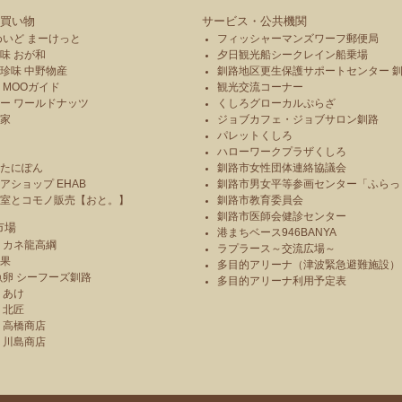
買い物
サービス・公共機関
めいど まーけっと
フィッシャーマンズワーフ郵便局
味 おが和
夕日観光船シークレイン船乗場
珍味 中野物産
釧路地区更生保護サポートセンター 
 MOOガイド
観光交流コーナー
ー ワールドナッツ
くしろグローカルぷらざ
本家
ジョブカフェ・ジョブサロン釧路
パレットくしろ
や
ハローワークプラザくしろ
のたにぽん
釧路市女性団体連絡協議会
アショップ EHAB
釧路市男女平等参画センター「ふらっ
造室とコモノ販売【おと。】
釧路市教育委員会
釧路市医師会健診センター
市場
港まちベース946BANYA
 カネ龍高綱
ラプラース～交流広場～
青果
多目的アリーナ（津波緊急避難施設）
魚卵 シーフーズ釧路
多目的アリーナ利用予定表
りあけ
 北匠
 高橋商店
 川島商店