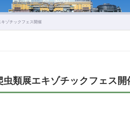
エキゾチックフェス開催
爬虫類展エキゾチックフェス開
。