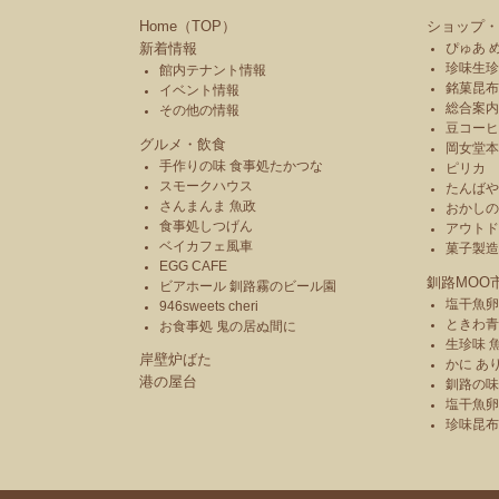
Home（TOP）
ショップ・
新着情報
ぴゅあ 
珍味生珍
館内テナント情報
銘菓昆布
イベント情報
総合案内
その他の情報
豆コーヒ
グルメ・飲食
岡女堂
手作りの味 食事処たかつな
ピリカ
スモークハウス
たんば
さんまんま 魚政
おかし
食事処しつげん
アウトド
ベイカフェ風車
菓子製
EGG CAFE
釧路MOO
ビアホール 釧路霧のビール園
塩干魚卵
946sweets cheri
ときわ
お食事処 鬼の居ぬ間に
生珍味 
岸壁炉ばた
かに あ
港の屋台
釧路の味
塩干魚卵
珍味昆布