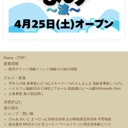
Home（TOP）
新着情報
館内テナント情報
イベント情報
その他の情報
グルメ・飲食
手作りの味 食事処たかつな
スモークハウス
さんまんま 魚政
食事処しつげん
ベイカフェ風車
EGG CAFE
ビアホール 釧路霧のビール園
946sweets cheri
お食事処 鬼の居ぬ間に
岸壁炉ばた
港の屋台
ショップ・買い物
ぴゅあ めいど まーけっと
珍味生珍味 おが和
銘菓昆布珍味 中野物産
総合案内 MOOガイド
豆コーヒー ワールドナッツ
岡女堂本家
ピリカ