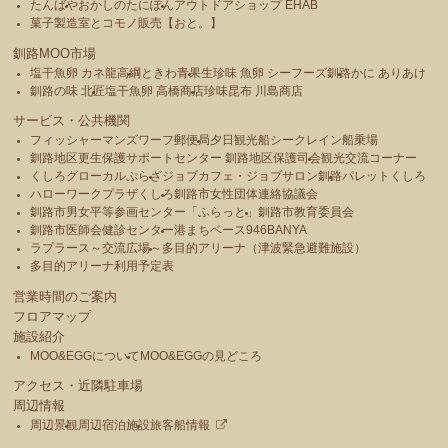
たんばや
おかしのたにぽん
アウトドアショップ EHAB
菓子製造室とコモノ販売【おと。】
釧路MOO市場
塩干魚卵 カネ龍高綱
ときわ青果
生珍味 魚卵 シーフーズ釧路
かに ありあけ
釧路の味 北匠
塩干魚卵 高橋商店
珍味昆布 川島商店
サービス・公共機関
フィッシャーマンズワーフ郵便局
夕日観光船シークレイン船乗場
釧路地区更生保護サポートセンター 釧路地区保護司会
観光交流コーナー
くしろグローカルぷらざ
ジョブカフェ・ジョブサロン釧路
パレットくしろ
ハローワークプラザくしろ
釧路市女性団体連絡協議会
釧路市男女平等参画センター「ふらっと」
釧路市教育委員会
釧路市医師会健診センター
港まちベース946BANYA
ラプラース～交流広場～
多目的アリーナ（津波緊急避難施設）
多目的アリーナ利用予定表
営業時間のご案内
フロアマップ
施設紹介
MOO&EGGについて
MOO&EGGの見どころ
アクセス・近隣駐車場
周辺情報
周辺景観
周辺宿泊施設
旅客船情報