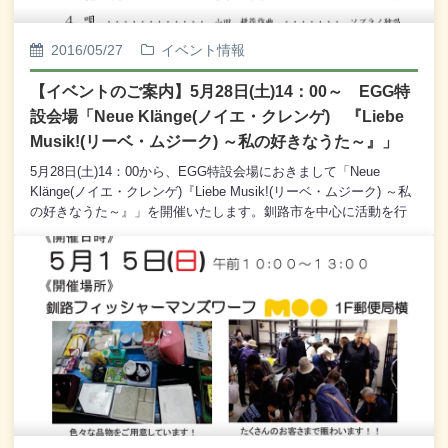
ードメディスン、アロマセラピー(ハンドトリートメント、クラフ
ト) 焼菓子、ハーブティー販売、雑貨販売 など ［5月28日
2016/05/27
イベント情報
(土)のみ］ 無添加調味料＆食品、じみぱんさんのパン、消しゴ
ムはんこ、布小物 パン材料＆器具などの販売、タロット占
【イベントのご案内】5月28日(土)14：00～ EGG特
い、グルーデコ作製体験 ［5月29日(日)のみ］ 自然農法農産
設会場「Neue Klänge(ノイエ・クレンゲ) 『Liebe
物＆加工品などの販売
Musik!(リーベ・ムジーク) ～私の好きなうた～』」
5月28日(土)14：00から、EGG特設会場におきまして「Neue
Klänge(ノイエ・クレンゲ)『Liebe Musik!(リーベ・ムジーク) ～私
の好きなうた～』」を開催いたします。釧路市を中心に活動を行
っている声楽グループ“Neue Klänge(ノイエ・クレンゲ)”のメンバ
ーである、山下 舞さん、松田有律香さん、泉 かおりさんの3人の
歌姫が織りなす、優雅で美しい声楽の響きをどうぞお楽しみくだ
さいませ。観覧は無料でございますので、どうぞ皆様、お誘い合
わせのうえ、お越しくださいませ。【出演】山下 舞 (ソプラノ)
松田 有律香 (ソプラノ)泉 かおり (ソプラノ)【プログラム】
１．365日の紙飛行機(角野 寿和・青葉 紘季作曲)・・・三重唱
２．私を泣かせてください(ヘンデル作曲)・・・ソプラノ独唱３．
花は咲く(菅野 よう子作曲)・・・ソプラノ独唱４．唄(山田 耕筰作
曲)・・・ソプラノ独唱５．口づけ(アルディーティ作曲)・・・ソ
プラノ独唱６．悲しくなったときは(中田 喜直作曲)・・・ソプラ