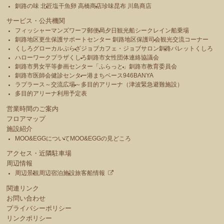
MOOお買い物券3,000円分などの賞品が当たる 「ガラ
釧路の味 北匠
塩干魚卵 高橋商店
珍味昆布 川島商店
ポン抽選会」に参加することができます。◎ 日専連フィッシャ
サービス・公共機関
ーマンズワーフカード ご入会・切替キャンペーン 5月3日(火)
フィッシャーマンズワーフ郵便局
夕日観光船シークレイン船乗場
～5月5日(木) 10：00～17：00 1階 大型水槽前 特設会
釧路地区更生保護サポートセンター 釧路地区保護司会
観光交流コーナー
場 主催：日専連釧路◎ 第32回 釧路シャケの会 放流
くしろグローカルぷらざ
ジョブカフェ・ジョブサロン釧路
パレットくしろ
式 5月5日(木) (セレモニー)10：30～、(放流式)11：00～
ハローワークプラザくしろ
釧路市女性団体連絡協議会
EGG前 エプロン広場 特設会場 (雨天時) EGG特設会場 [観
釧路市男女平等参画センター「ふらっと」
釧路市教育委員会
覧無料] 主催：釧路シャケの会 ◎ 国際交流サロン
釧路市医師会健診センター
港まちベース946BANYA
(International Exchange Salon) 5月9日(月) 10：00～(シルバ
ラプラース～交流広場～
多目的アリーナ（津波緊急避難施設）
ーシャドーの出港までを予定) EGG特設会場 主催：釧路国
多目的アリーナ利用予定表
際交流の会◎ 東日本大震災 復興支援 第6回 チャリティフリ
営業時間のご案内
ーマーケット 5月15日(日) 10：00～14：00 1階 郵便局
フロアマップ
横 特設会場 主催：釧路北ローターアクトクラブ 釧路北
施設紹介
ローターアクトクラブによる、衣類や雑貨、文具などを販売す
MOO&EGGについて
MOO&EGGの見どころ
る チャリティフリーマーケットを開催します。 なお、こ
アクセス・近隣駐車場
のイベントの売上金は東日本大震災の復興支援金として全額
周辺情報
を 寄付いたします。◎ ハンギングバスケット講習会 5月
21日(土) 10：00～12：00 EGG特設会場 [参加には事前申し
周辺景観
周辺宿泊施設
旅客船情報
込みが必要です。] 主催：ガーデンアイランド北海道 道東の
関連リンク
会◎ 第11回 手しごと市場 5月22日(日) 10：00～16：
お問い合わせ
00 1階 郵便局横 特設会場 主催：謝謝studio、atelier
プライバシーポリシー
chico、koyagi◎ 釧路交響楽団 EGGミニコンサート 5月22
リンクポリシー
日(日) 14：00～ EGG特設ステージ [観覧無料] 主催：