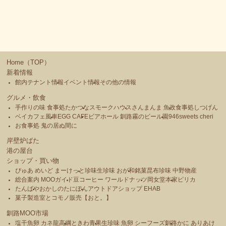
主催：MOOウォーターフロント会 今シーズンの本格オープン
を前に、ゴールデンウィーク期間の臨時営業を行います。◎ ゴ
ールデンウィークMOOこどもまつり 5月3日(火)～5月5日
(木) [5月3日・4日]10：00～17：00 [5月5日]10：00～
15：00 2階 観光交流コーナー 特設会場／1階 ミニミイ
前 特設会場 主催：MOOウォーターフロント会 ＜2
Home（TOP）
階 観光交流コーナー 特設会場では・・・＞ ・爬虫類＆
新着情報
猛禽類大集合 ヘビ、カメ、カエル、小動物がやってく
館内テナント情報
イベント情報
その他の情報
る！ ・ハムスター and ねずみレース (有料) 誰が
グルメ・飲食
一番早くゴールするかな？ 1位を当てよう！ ・爬虫類と記
手作りの味 食事処たかつな
スモークハウス
さんまんま 魚政
食事処しつげん
念撮影 (無料) ・金魚すくい＆ザリガニ＆イモリ＆ウーパー
ベイカフェ風車
EGG CAFE
ビアホール 釧路霧のビール園
946sweets cheri
ルーパー釣り (有料) ・動物ふれあいコーナー (無料 ・
お食事処 鬼の居ぬ間に
ちびっこ遊具広場 (無料 ・体験コーナー［有料］
「ちびっこネイル」 「バルーンアレンジ」ほか ・販売コ
岸壁炉ばた
ーナー 「コッコロ卵 & 焼菓子」(卵らんハウ
港の屋台
ス) 「カラフル風船＆ヨーヨー釣り」(スマイルズバルー
ショップ・買い物
ン) 「手作り革小物」(馬木葉クラブ) 「大空
ぴゅあ めいど まーけっと
珍味生珍味 おが和
銘菓昆布珍味 中野物産
町特産品」(アンテナショップほのか) ＜1階 ミニミイ前
総合案内 MOOガイド
豆コーヒー ワールドナッツ
岡女堂本家
ピリカ
特設会場では・・・＞ ・体験コーナー［有料］
たんばや
おかしのたにぽん
アウトドアショップ EHAB
菓子製造室とコモノ販売【おと。】
「くるみボタンのヘアアクセサリー」 「フワフワねん
どのお花作り」 他 ・ガラポン抽選会 MOO館内お
釧路MOO市場
買い上げ3,000円ごとの当日のレシート1枚で 1回、
塩干魚卵 カネ龍高綱
ときわ青果
生珍味 魚卵 シーフーズ釧路
かに ありあけ