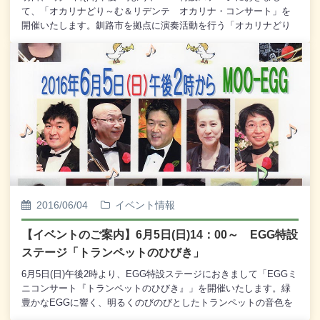
て、「オカリナどり～む＆リデンテ オカリナ・コンサート」を
開催いたします。釧路市を拠点に演奏活動を行う「オカリナどり
～む」の3名と、道新文化センター・オカリナ教室の「リデンテ」
の14名、総勢17名のメンバーが、全19曲のたくさんの楽曲をオカ
リナで演奏いたします。素朴で優しいオカリナの響きをどうぞお
楽しみください。観覧は無料となっております。どうぞ皆様、お
誘い合わせのうえ、お越しくださいませ。//////////＜出 演＞オカ
リナ“どり～む” 大垣紀恵、鈴木三保子、西村敦子オカリナ“リデ
ンテ” 稲場厚介、小田原洋子、久保安子 栗田博之、高木眞理
子、滝澤邦枝 谷 千恵子、津村由美、名塚典子 中岡久美子、
橋本隆夫、増田加代子 松本利恵子、渡辺美紀子piano 田中明恵
＜曲 目＞１ 上を向いて歩こう さよならの夏 埴生の宿
２ てんとう虫のサンバ 昴 やさしさに包まれたなら
花は咲く 狩人の合唱 ビビディ・バビディ・ブー いい
2016/06/04
イベント情報
日旅立ち～ 休憩 ～３ 虹と雪のバラード 学生時代 知
床旅情 いつも何度でも４ 真赤な太陽 時代 サン ト
【イベントのご案内】6月5日(日)14：00～ EGG特設
ワ マミー スカボロ・フェアー コンドルは飛んでいく
ステージ「トランペットのひびき」
6月5日(日)午後2時より、EGG特設ステージにおきまして「EGGミ
ニコンサート『トランペットのひびき』」を開催いたします。緑
豊かなEGGに響く、明るくのびのびとしたトランペットの音色を
どうぞお楽しみください。観覧は無料でございますので、どうぞ