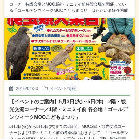
コーナー特設会場とMOO1階・ミニミイ前特設会場で開催してい
る「ゴールデンウィークMOOこどもまつり」はただいま好評開催
中。画像に写っていないところにもたくさんのお客様がいらっし
ゃっていて、たいへん賑わっております。イベント会場だけでは
なく、MOO館内全体にもお客様がたくさんいらっしゃっており、
ゴールデンウィークらしい賑わいとなっております。ゴールデン
ウィーク期間は、イベントもおみやげも充実している釧路フィッ
シャーマンズワーフMOOにぜひお越しくださいませ。
2016/04/30
イベント情報
【イベントのご案内】5月3日(火)～5日(木) 2階・観
光交流コーナー／1階・ミニミイ前 各会場「ゴールデ
ンウィークMOOこどもまつり」
5月3日(火)から5月5日(木)までの3日間、MOO2階・観光交流コー
ナーおよび1階・ミニミイ前の各会場におきまして、「ゴールデン
ウィークMOOこどもまつり」を開催いたします。2階・観光交流