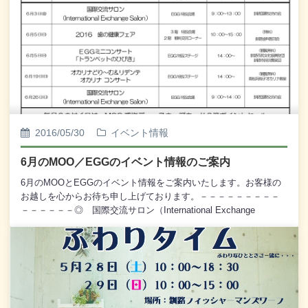
設置し、全て無料でご利用いただくことができます。また、2階・
観光交流コーナー特設会場におきましては、「小学生の歯と口に
関する図画・ポスター展示」を行います。なお、12時40分からは
「パネルシアター」を、午後1時からは「ポスターコンクールの表
彰式」を行います。毎年6月4日から10日までは「歯と口の健康週
間」となっております。どうぞこの機会に「2016 歯の健康フェ
ア」をご利用くださいませ。皆様のご来場を心からお待ち申し上
げております。
2016/05/30
イベント情報
6月のMOO／EGGのイベント情報のご案内
6月のMOOとEGGのイベント情報をご案内いたします。お客様の
お越しを心からお待ち申し上げております。－－－－－－－－－
－－－－－－◎ 国際交流サロン（International Exchange
Salon） 6月3日(金) 9：00～13：00 EGG特設会場 主
催：釧路国際交流の会◎ 2016 歯の健康フェア 6月5日(日)
10：00～15：00 [利用無料] 3階 特設会場／2階 観光交流
コーナー 特設会場 主催：釧路歯科医師会◎ EGGミニコン
サート「トランペットのひびき」 6月5日(日) 14：00～ [観
覧無料] EGG特設ステージ 主催：釧路市民文化振興財団／
釧路市民吹奏楽団◎ オカリナどり～む&リデンテ オカリナ コ