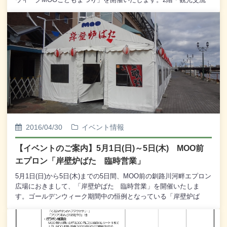
コーナーの特設会場におきましては「爬虫類＆猛禽類大集合」、
「ハムスター and ねずみレース」のほか、「こども縁日」や「ち
びっこ遊具広場」、「ネイル体験」、「バルーンアレンジ」など
を行い、お子さま向けのイベント広場となります。また、コッコ
ロ卵、焼菓子、革小物などの販売コーナーもご用意いたします。1
階・ミニミイ前の特設会場では、「くるみボタンのヘアアクセサ
リー」、「フワフワねんどのお花作り」などの各種体験コーナー
の他、MOO館内3,000円お買い上げでご参加いただける「ガラポ
ン抽選会」を行います。開催時間は5月3日と4日が10：00～17：
00、最終日の5日は10：00～15：00となっております。ゴールデ
ンウィークはご家族お揃いで「ゴールデンウィークMOOこどもま
つり」にお越しくださいませ。－－－－－－－－－－－－－－－
2016/04/30
イベント情報
＜＜ゴールデンウィークMOOこどもまつり＞＞ 5月3日(火)～5
月5日(木) [5月3日・4日]10：00～17：00 [5月5日]10：
【イベントのご案内】5月1日(日)～5日(木) MOO前
00～15：00 ○ 2階 観光交流コーナー 特設会場 ・爬虫
エプロン「岸壁炉ばた 臨時営業」
類＆猛禽類大集合 ヘビ、カメ、カエル、小動物がやっ
てくる！ ・ハムスター and ねずみレース (有料)
5月1日(日)から5日(木)までの5日間、MOO前の釧路川河畔エプロン
誰が一番早くゴールするかな？ 1位を当てよう！ ・爬虫類
広場におきまして、「岸壁炉ばた 臨時営業」を開催いたしま
と記念撮影 (無料) ・金魚すくい＆ザリガニ＆イモリ＆ウー
す。ゴールデンウィーク期間中の恒例となっている「岸壁炉ば
パールーパー釣り (有料) ・動物ふれあいコーナー (無
た 臨時営業」は、例年5月3日からとしてまいりましたが、皆様
料 ・ちびっこ遊具広場 (無料 ・体験コーナー［有
のご期待のお応えして今年は5月1日から5日間の開催といたしまし
料］ 「ちびっこネイル」 「バルーンアレンジ」ほ
た。すでに岸壁炉ばたのテントも建ち、テント内の設備や装飾も