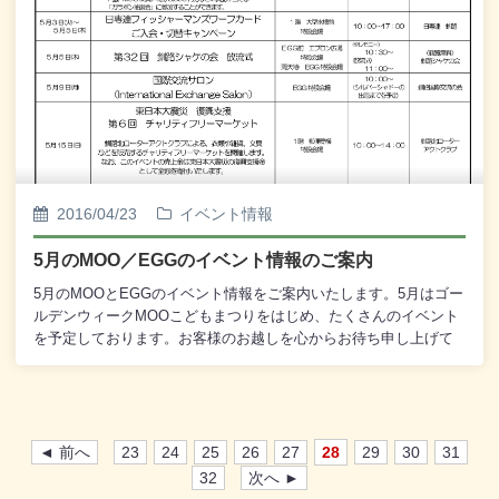
か ・販売コーナー 「コッコロ卵 & 焼菓子」(卵ら
整えて、お客様をお迎えする準備ができております。今シーズン
んハウス) 「カラフル風船＆ヨーヨー釣り」(スマイルズ
の本格オープンを前に、一度今シーズンの炉ばたの練習も兼ね
バルーン) 「手作り革小物」(馬木葉クラブ)
て、ご利用いただいてはいかがでしょうか。なお、営業時間は3日
「大空町特産品」(アンテナショップほのか) ○ 1階 ミニミイ
間とも12：00から19：00までとなっております。臨時営業につき
前 特設会場 ・体験コーナー［有料］ 「くるみ
夜の営業はいたしませんので、ご了承くださいませ。皆様のお越
ボタンのヘアアクセサリー」 「フワフワねんどのお花
しを心からお待ち申し上げております。 ※「岸壁炉ばた 臨時
作り」 他 ・ガラポン抽選会 MOO館内お買い上げ
営業」は、本営業とは違って、炉ばたチケットの販売は いた
3,000円ごとの当日のレシート1枚で 1回、MOOお買い
しません。 この期間のみ、食材の購入は現金でお買い上げい
物券3,000円分などの賞品が当たる 「ガラポン抽選会」
ただきますので、ご了承の ほどなにとぞよろしくお願い申し
に参加することができます。
2016/04/23
イベント情報
上げます。
5月のMOO／EGGのイベント情報のご案内
5月のMOOとEGGのイベント情報をご案内いたします。5月はゴー
ルデンウィークMOOこどもまつりをはじめ、たくさんのイベント
を予定しております。お客様のお越しを心からお待ち申し上げて
おります。－－－－－－－－－－－－－－－◎ 『春だ！どうぶつ
たちに会いにいこう！』釧路市動物園写真パネル展 4月23日
(土)～5月9日(月) 10：00～19：00 1階・郵便局横 特設会
場 (観覧無料) 主催：釧路市動物園 写真パネル、各種の資
料、そして“さわれる展示”などで春の釧路市動物園を ご紹介い
◄ 前へ
23
24
25
26
27
28
29
30
31
たします。◎ MOO岸壁炉ばた 臨時営業 5月1日(日)～5月5日
32
次へ ►
(木) 12：00～19：00 MOO前 エプロン広場 特設会場