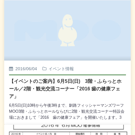
皆様、お誘い合わせのうえ、お越しくださいませ。【プログラ
ム】○ トランペットのおもちゃ箱 (古代から現代までの楽器
で10曲を聴いてみよう！)○ 昴○ シークレット・ラブ・ソング
○ かごめ かごめ○ ルパン三世のテーマ○ イッツ・オンリ
ー・ア・ペーパームーン
2016/06/04
イベント情報
【イベントのご案内】6月5日(日) 3階・ふらっとホ
ール／2階・観光交流コーナー「2016 歯の健康フェ
ア」
6月5日(日)10時から午後3時まで、釧路フィッシャーマンズワーフ
MOO3階・ふらっとホールならびに2階・観光交流コーナー特設会
場におきまして「2016 歯の健康フェア」を開催いたします。3
階・ふらっとホールにおきましては、歯の健康診断や歯みがき指
導、フッ素塗布、歯科ドック、プラーク検診などの各コーナーを