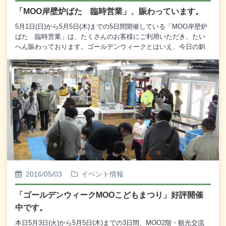
利用くださいませ。
「MOO岸壁炉ばた 臨時営業」、賑わっています。
5月1日(日)から5月5日(木)までの5日間開催している「MOO岸壁炉
ばた 臨時営業」は、たくさんのお客様にご利用いただき、たい
へん賑わっております。ゴールデンウィークとはいえ、今日の釧
路は若干肌寒くなっておりますが、岸壁炉ばたのテントの中は炭
火とお客様の熱気で温かくなっております。「MOO岸壁炉ばた
臨時営業」は5月5日(木)までの開催となっております。ゴールデン
ウィーク期間中も楽しめる「MOO岸壁炉ばた 臨時営業」をどう
ぞご利用くださいませ。※ なお、混雑状況によっては順番待ち
となることもございます。 また、ゴールデンウィーク期間中
は岸壁炉ばたの座席予約を承っておりませんので、 あらかじ
めご了承くださいませ。「MOO岸壁炉ばた」の本営業は5月13日
(金)から10月31日(月)までのロングラン開催となります。今シーズ
ンも「MOO岸壁炉ばた」をよろしくお願い申し上げます。
2016/05/03
イベント情報
「ゴールデンウィークMOOこどもまつり」好評開催
中です。
本日5月3日(火)から5月5日(木)までの3日間、MOO2階・観光交流