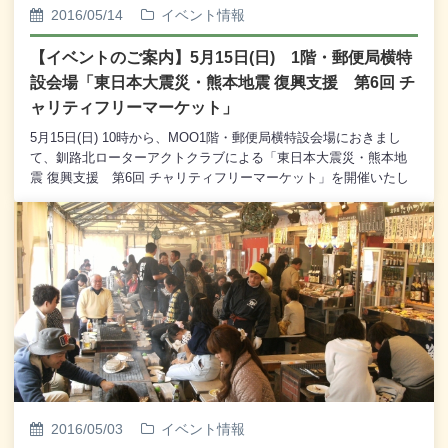
ノ独唱７．シオンの娘よ、大いに喜べ(ヘンデル作曲)・・・ソプラ
2016/05/14
イベント情報
ノ独唱８．浜辺の歌(成田 為造作曲)・・・会場曲９．瑠璃色の地
球(平井 夏美作曲)・・・三重唱
【イベントのご案内】5月15日(日) 1階・郵便局横特
設会場「東日本大震災・熊本地震 復興支援 第6回 チ
ャリティフリーマーケット」
5月15日(日) 10時から、MOO1階・郵便局横特設会場におきまし
て、釧路北ローターアクトクラブによる「東日本大震災・熊本地
震 復興支援 第6回 チャリティフリーマーケット」を開催いたし
ます。東日本大震災では、まだまだ復興のための支援は必要とさ
れており、さらに熊本でも大地震が発生して大きな被害となって
おります。釧路北ローターアクトクラブでは東日本大震災の復興
支援の継続をテーマとして、毎年この時期に「チャリティフリー
マーケット」を開催し、その売り上げを全額寄付してまいりまし
た。本年は熊本地震への復興支援も加えることといたしました。
今回も釧路北ローターアクトクラブのメンバーが集めてきた衣類
や雑貨、文具などを格安で販売し、売上金は東日本大震災と熊本
地震の復興支援金として全額を寄付いたします。質の高い商品が
お値打ち価格で販売されるとあって、毎年たくさんのお客様で賑
わう「チャリティフリーマーケット」です。皆様のお越しを心か
らお待ち申し上げております。※ なお、会場内は開始から大変
2016/05/03
イベント情報
混み合いますので、お手回り品などには十分ご注意いただいてご