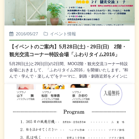
ンサート 6月19日(日) 14：00～ [観覧無料] EGG特設ス
テージ 主催：高松阿樹子オカリナ教室◎ 国際交流サロン
（International Exchange Salon） 6月26日(日) 9：00～14：
00 EGG特設会場 主催：釧路国際交流の会［毎月6の付く
日は、MOO感謝デー スキップカード6倍ポイントセール］
2016/05/27
イベント情報
【イベントのご案内】5月28日(土)・29日(日) 2階・
観光交流コーナー特設会場「ふわりタイム2016」
5月28日(土)と29日(日)の2日間、MOO2階・観光交流コーナー特設
会場におきまして、「ふわりタイム2016」を開催いたします。“和
んで・学んで・楽しんで”をテーマに、釧路・釧路近郊をメインに
活動するセラピストや小物作家などが一堂に会して、女性のため
のイベントを開催いたします。初夏のひとときをふわりと楽しく
お過ごしになられてはいかがでしょう。皆様のお越しを心からお
待ち申し上げております。なお、5月28日と29日では開催時間と開
催内容が一部異なります。詳しくは以下をご参照ください。○開催
時間 【5月28日(土)】10：00～18：30 【5月29日(日)】10：00
～15：00○開催内容 ［両日開催］ パステルアート、プリザー
ブドフラワー、フラワーエッセンス、 サンキャッチャー、レ
ジンチャーム、ネイルケア、カラーセラピー、 ラストーンセ
ラピー、オーラリーディング、パワージュエルセラピー、 サ