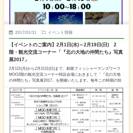
2017/01/31
イベント情報
【イベントのご案内】2月1日(水)～2月19日(日) 2
階・観光交流コーナー「『北の大地の仲間たち』写真
展2017」
2月1日(月)から2月21日(日)まで、釧路フィッシャーマンズワーフ
MOO2階の観光交流コーナー特設会場におきまして「『北の大地
の仲間たち』写真展2017」を開催いたします。毎年この時期の恒
例となっている「『北の大地の仲間たち」写真展」では、釧路在
住のアマチュア写真家・岡崎正志さんが四季を通して撮影してき
た北海道・道東に住む野生の動物たちや風景など、自然の魅力あ
ふれる美しい写真を展示いたします。観覧は無料となっておりま
す。どうぞ皆様、お誘い合わせのうえ、お越しくださいませ。