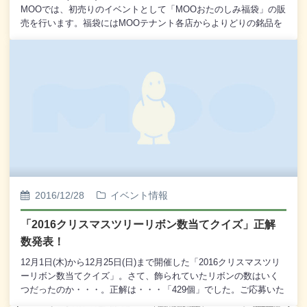
MOOでは、初売りのイベントとして「MOOおたのしみ福袋」の販
売を行います。福袋にはMOOテナント各店からよりどりの銘品を
揃え、通常価格6,000円相当の品を3,000円(税込)のお買い得価格で
ご用意いたします。 ※ なお、福袋は30袋限定となってお
ります。 完売次第終了となりますので、なにとぞご了
承くださいませ。また、お買い上げいただいたお客様への「おた
のしみ特典」といたしまして、空くじなしのおみくじを引いてい
ただきます。おみくじにはそれぞれ「超大吉」「大吉」「中吉」
「小吉」「吉」があり、以下の特典をご用意しておりま
す。 超大吉 1本： 鶴雅ウイングス ペア宿泊
券 大吉 3本： おたのしみ袋(5,000円相当) 中
吉 6本： おたのしみ袋(3,000円相当) 小吉 10本：
おたのしみ袋(2,000円相当) 吉 10本： MOOちゃん
親子 置物たいへんお買い得な「MOOおたのしみ福袋」で、新年
2016/12/28
イベント情報
を楽しく明るくお迎えいただきたいと存じます。どうぞ皆様、1月
2日(月・振)10：00からのMOO初売りにお越しくださいませ。
「2016クリスマスツリーリボン数当てクイズ」正解
数発表！
12月1日(木)から12月25日(日)まで開催した「2016クリスマスツリ
ーリボン数当てクイズ」。さて、飾られていたリボンの数はいく
つだったのか・・・。正解は・・・「429個」でした。ご応募いた
だいたお客様、当たっていましたか？今年の応募総数は634枚。そ