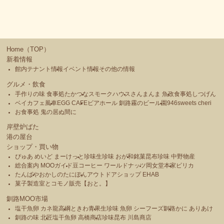
Home（TOP）
新着情報
館内テナント情報
イベント情報
その他の情報
グルメ・飲食
手作りの味 食事処たかつな
スモークハウス
さんまんま 魚政
食事処しつげん
ベイカフェ風車
EGG CAFE
ビアホール 釧路霧のビール園
946sweets cheri
お食事処 鬼の居ぬ間に
岸壁炉ばた
港の屋台
ショップ・買い物
ぴゅあ めいど まーけっと
珍味生珍味 おが和
銘菓昆布珍味 中野物産
総合案内 MOOガイド
豆コーヒー ワールドナッツ
岡女堂本家
ピリカ
たんばや
おかしのたにぽん
アウトドアショップ EHAB
菓子製造室とコモノ販売【おと。】
釧路MOO市場
塩干魚卵 カネ龍高綱
ときわ青果
生珍味 魚卵 シーフーズ釧路
かに ありあけ
釧路の味 北匠
塩干魚卵 高橋商店
珍味昆布 川島商店