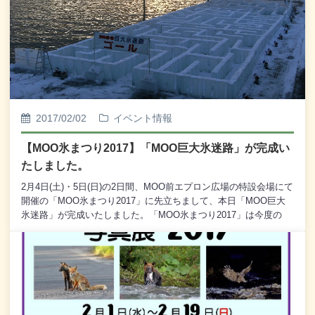
ように 細心の注意を払い掲示するとともに、お電話にて直
で、おなかも心も温まるひとときをお過ごしください。また、2月
接ご連絡いたします。 ※ ご記入いただいた個人情報は、法令
5日(日)は11時から「甘酒無料サービス」を行います。さらに、
に基づく場合等正答な理由がある場合を 除き、第三者に
MOO館内でもイベントを開催いたしております。2月4日(土)・5日
は開示いたしません。---------------皆さま、ふるってご応募ください
(日)の両日は「MOO氷まつり」にぜひお越しくださいませ。---------
ませ。
-「MOO氷まつり2017」◎ MOO恒例「巨大氷迷路」 2月4日
(土)・5日(日) 10：00～19：00 ※ 本年は「巨大氷迷路タイ
ムトライアル」は開催いたしません。 予めご了承くださ
いませ。◎ 本格炭火焼きの「寒風炉ばた」 あったかメニューが
2017/02/02
イベント情報
豊富な「あったかテント」 2月4日(土)・5日(日) 11：00～
15：30◎ 甘酒無料サービス 2月5日(日) 11：00～ 巨大氷
【MOO氷まつり2017】「MOO巨大氷迷路」が完成い
迷路前特設テントにて ※ 先着600名様に甘酒を無料サービ
たしました。
ス！［天候等により、予告なくイベント内容の変更、または中止
となる場合がございます。予めご了承ください。］
2月4日(土)・5日(日)の2日間、MOO前エプロン広場の特設会場にて
開催の「MOO氷まつり2017」に先立ちまして、本日「MOO巨大
氷迷路」が完成いたしました。「MOO氷まつり2017」は今度の
土・日曜日の両日開催ですが、「MOO巨大氷迷路」は明日からご
利用いただくことができます。ぜひ「MOO巨大氷迷路」をご体験
くださいませ。