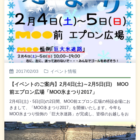
数当てクイズ』」---MOO氷まつりの「巨大氷迷路」に使われてい
る氷の本数を当てて、 鶴雅ウイングス・ペア宿泊券をもらお
う！---◎ 開催期間＝2月4日(土)・5日(日) ［2日
間］ ※2月5日(日)は午後7時まで 2月4日(土)・5
日(日) MOOエプロン広場に設置の 「巨大氷迷路」に使われ
ている氷の本数を正しく答えてくれたお客様に 鶴雅ウイング
ス・ペア宿泊券をプレゼントいたします。
^^^^^^^^^^^^^^^^^^^^^^^^^^◎ 当選数＝2本 (正解者多数の
場合は抽選とさせていただきます。)◎ 気になる応募方法
は・・・ 1．MOO館内の各店舗で、1,000円以上お買い上げの
お客様に 専用の応募券を差し上げます。 【応募
2017/02/03
イベント情報
券には発行した店舗印を必ずもらってください。】 2．応募券
に 1)巨大氷迷路の氷の本数 2)お名前・ご年齢・ご住所
【イベントのご案内】2月4日(土)～2月5日(日) MOO
と お電話番号をご記入ください。 【MOO1階の
前エプロン広場「MOO氷まつり2017」
免税手続カウンターにご記入用の鉛筆を ご用意いたし
ております】 3．記入した応募券をMOO1階中央の［MOOガ
2月4日(土)・5日(日)の2日間、MOO前エプロン広場の特設会場にお
イド］に設置の応募箱に 入れてください。 【応
きまして、「MOO氷まつり2017」を開催いたします。今年も
募箱設置時間＝両日とも10:00から19:00まで】◎ 応募上のご注意
MOO氷まつり恒例の「巨大氷迷路」が完成し、皆様のお越しをお
事項 ・ 氷の本数にはスタート／ゴールの土台になっている氷
待ち申し上げております。ご家族でお楽しみいただけるコースと
と補強用の氷を 除きます。 ・ 店舗印のないもの、記入
なっておりますので、右に、左に、ゴールを目指してみてはいか
欄に未記入の項目があるものは無効となります。◎ その他 ※
がでしょう。また、冬の海風を受けながらの本格炭火焼き「寒風
当選者は2月8日(水)にMOOガイドにて、個人情報を特定できない
炉ばた」、温かいメニューの販売コーナー「あったかテント」