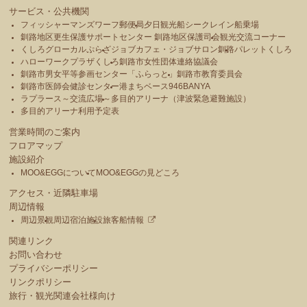
サービス・公共機関
フィッシャーマンズワーフ郵便局
夕日観光船シークレイン船乗場
釧路地区更生保護サポートセンター 釧路地区保護司会
観光交流コーナー
くしろグローカルぷらざ
ジョブカフェ・ジョブサロン釧路
パレットくしろ
ハローワークプラザくしろ
釧路市女性団体連絡協議会
釧路市男女平等参画センター「ふらっと」
釧路市教育委員会
釧路市医師会健診センター
港まちベース946BANYA
ラプラース～交流広場～
多目的アリーナ（津波緊急避難施設）
多目的アリーナ利用予定表
営業時間のご案内
フロアマップ
施設紹介
MOO&EGGについて
MOO&EGGの見どころ
アクセス・近隣駐車場
周辺情報
周辺景観
周辺宿泊施設
旅客船情報
関連リンク
お問い合わせ
プライバシーポリシー
リンクポリシー
旅行・観光関連会社様向け