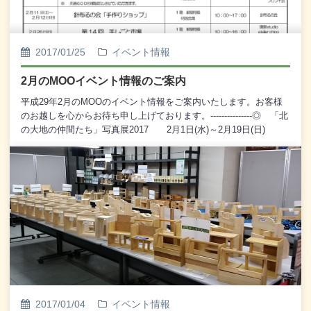
2017/01/25
イベント情報
2月のMOOイベント情報のご案内
平成29年2月のMOOのイベント情報をご案内いたします。お客様
のお越しを心からお待ち申し上げております。---------------◎ 「北
の大地の仲間たち」写真展2017 2月1日(水)～2月19日(日)
10：00～18：00 [観覧無料] 2階 観光交流コーナー 特設会
場 釧路在住のアマチュア写真家・岡崎正志さんの撮影によ
る、 北海道・道東に住む野生の動物たちや風景など、 自
然の魅力あふれる美しい写真を展示いたします。◎ 手作り雑貨
市＆なんでも市「ショップ輝(きらり)」 2月4日(土)～2月5日
(日) 10：00～18：00 (2月5日＝10：00～16：00) 1階
郵便局横 特設会場 主催：DECO釧路工房◎ ［ MOO氷まつ
り ］ MOO恒例「巨大氷迷路」 2月4日(土)～2月5日
(日) 10：00～19：00 [利用無料] MOO前 エプロン広
場 特設会場 主催：MOOウォーターフロント会◎ ［ MOO
氷まつり ］ 本格炭火焼きの「寒風炉ばた」 あったかメニ
ューが豊富「あったかテント」 2月4日(土)～2月5日(日)
2017/01/04
イベント情報
11：00～15：30 [利用無料] MOO前 エプロン広場 特設会