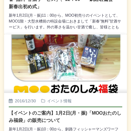
新春出初め式」
新年1月2日(月・振)11：00から、MOO初売りのイベントとして、
MOO1階・大型水槽前の特設会場におきまして「新春“無料”甘酒サ
ービス」を行います。外の寒さを温かい甘酒で癒し、皆様ととも
に心も温かく新年をお祝いいたしましょう。また、同じく1月2日
(月・振)12：00からは、MOO1階・中央エレベーター前に特設会場
を設け、恒例の「釧路若鳶会 新春出初め式」を開催いたしま
す。釧路若鳶会の皆さんによる「木遣り歌」と「まとい振り」、
そして豪快で華麗な「はしご乗り」の妙技で、楽しく威勢の良い
新年を皆さんとともに楽しみましょう。1月2日(月・振)のMOO初
売りに皆様のお越しを心からお待ち申し上げております。
2016/12/30
イベント情報
【イベントのご案内】1月2日(月・振)「MOOおたのし
み福袋」の販売について
新年1月2日(月・振)10：00から、釧路フィッシャーマンズワーフ