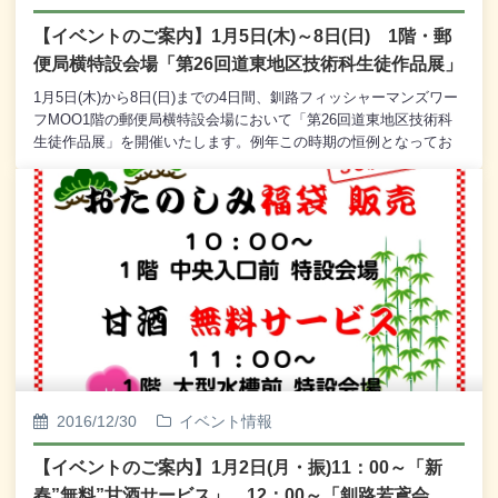
場 主催：MOOウォーターフロント会◎ ［ MOO氷まつり
【イベントのご案内】1月5日(木)～8日(日) 1階・郵
］ 甘酒無料配布 2月5日(日) 11：00～ MOO前 エ
便局横特設会場「第26回道東地区技術科生徒作品展」
プロン広場 特設会場 主催：MOOウォーターフロント会
※ 先着６００名様限定とさせていただきます。◎ 針布るの会
1月5日(木)から8日(日)までの4日間、釧路フィッシャーマンズワー
「手作りショップ」 2月11日(土)～2月12日(日) 10：00～
フMOO1階の郵便局横特設会場において「第26回道東地区技術科
17：00 1階 郵便局横 特設会場 主催：針布るの会◎ 第
生徒作品展」を開催いたします。例年この時期の恒例となってお
14回 手しごと市場 2月11日(土)～2月12日(日) 10：00～
り、今回で26回目となる「道東地区技術科生徒作品展」。前回ま
16：00 1階 郵便局横 特設会場 主催：謝謝studio、
ではMOO2階・観光交流コーナーにて開催しておりましたが、よ
atelier chico、koyagi【毎月６の付く日は、MOO感謝デー スキッ
り多くのお客様にご覧いただけるよう、今回はMOO1階の郵便局
プカード6倍ポイントセール】
横特設会場において開催することになりました。今回も釧路、根
室、十勝、オホーツク管内の中学生が技術科の授業で製作した、
木工や彫金など、約200点の作品を展示いたしております。観覧は
無料でございますので、どうぞ皆様、お誘いあわせのうえ、お越
しくださいませ。
2016/12/30
イベント情報
【イベントのご案内】1月2日(月・振)11：00～「新
春”無料”甘酒サービス」、12：00～「釧路若鳶会