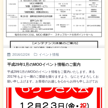
のうち見事ピッタリの正解者数は2名。イニシャルだけご紹介いた
します。釧路市のO様、同じく釧路市のS様の2名様でございま
す。その2名のお客様には阿寒湖温泉「鶴雅ウイングス」のペア宿
泊券が当選されております。当選されたお客様には直接ご連絡を
いたしております。今年もたくさんのご応募をいただき、まこと
にありがとうございました。
2016/12/24
イベント情報
平成29年1月のMOOイベント情報のご案内
平成29年1月のMOOのイベント情報をご案内いたします。来る
2017年もより一層のご愛顧を賜りますよう、なにとぞよろしくお
願い申し上げます。お客様のお越しを心からお待ち申し上げてお
ります。---------------◎ MOO新春初売 ※ MOO各店舗新春初
売 ※ 「MOOおたのしみ福袋」販売 など 1月2日
(月) 10：00～ 1階 各テナント店舗 および中央入口横 特
設会場◎ MOO新春初売 「新春 甘酒無料サービス」 1月2
日(月) 11：00～ 1階 ミニミイ前 特設会場 主催：