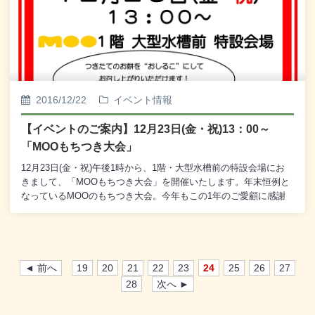
MOOウォーターフロント会◎ MOO新春初売 「釧路若鳶会 新
春出初め式」 1月2日(月) 12：00～ （観覧無料） 1階
中央エレベーター前 特設会場 出演：釧路若鳶会◎ 第26
回 道東地区技術科生徒作品展 1月5日(木)～1月8日(日)
10：00～17：00 （観覧無料） (8
日)10：00～16：00 1階 郵便局横 特設会場 主催：技術
科教育推進協議会◎ 留学Café(仮) ※ 中学生から大学生を対
2016/12/22
イベント情報
象として、将来の進路・キャリアプランを 改めて考える
きっかけづくりとするイベントを開催します。 ※ 釧路市内の
【イベントのご案内】12月23日(金・祝)13：00～
大学生による「留学Café(仮)実行委員会」が企画・運営しま
「MOOもちつき大会」
す。 1月15日(日) 11：30～14：00 2階 観光交流コー
ナー 特設会場 主催：留学Café(仮)実行委員会【毎月6の付く
12月23日(金・祝)午後1時から、1階・大型水槽前の特設会場にお
日は、MOO感謝デー スキップカード6倍ポイントセール】<<メ
きまして、「MOOもちつき大会」を開催いたします。年末恒例と
ンテナンス休業のご案内>>1月11日（水）は、ＭＯＯ館内、設備
なっているMOOのもちつき大会。今年もこの1年のご愛顧に感謝
メンテナンスの為、1階・2階・3階の飲食店・物販店と郵便局、な
の気持ちを込めて、つきたてのお餅を「おしるこ」にして無料配
らびに5階・多目的アリーナをそれぞれ休業とさせていただきま
布いたします。どうぞ皆様お誘いあわせのうえ、ご来場ください
す。皆様にはたいへんご迷惑をおかけいたしますが、なにとぞご
ませ。※ もちつきは係の者が行います。 お客様はもちつき
了承くださいませ。
を体験いただけませんので、ご了承くださいませ。
◄ 前へ
19
20
21
22
23
24
25
26
27
28
次へ ►