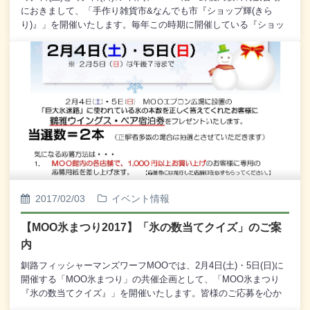
におきまして、「手作り雑貨市&なんでも市『ショップ輝(きら
り)』」を開催いたします。毎年この時期に開催している『ショッ
プ輝(きらり)』。今回も、釧路地域の手作り雑貨の作家の皆さんが
製作した手作り雑貨や、事前に募集された未使用の衣類や雑貨、
可愛らしい手作り商品などを展示販売いたします。もしかする
と、思わぬ掘り出し物が見つかるかもしれません。ぜひこの機会
に皆様お誘いあわせのうえ、ご来場くださいませ。
2017/02/03
イベント情報
【MOO氷まつり2017】「氷の数当てクイズ」のご案
内
釧路フィッシャーマンズワーフMOOでは、2月4日(土)・5日(日)に
開催する「MOO氷まつり」の共催企画として、「MOO氷まつり
『氷の数当てクイズ』」を開催いたします。皆様のご応募を心か
らお待ち申し上げております。---------------「MOO氷まつり『氷の