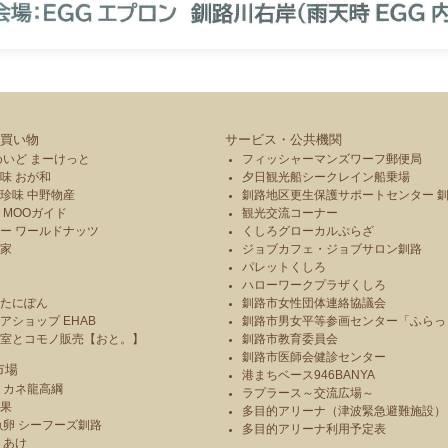
買い物
サービス・公共機関
めいど まーけっと
フィッシャーマンズワーフ郵便局
味 おが和
夕日観光船シークレイン船乗場
珍味 中野物産
釧路地区更生保護サポートセンター 
 MOOガイド
観光交流コーナー
ー ワールドナッツ
くしろグローカルぷらざ
本家
ジョブカフェ・ジョブサロン釧路
パレットくしろ
や
ハローワークプラザくしろ
のたにぽん
釧路市女性団体連絡協議会
アショップ EHAB
釧路市男女平等参画センター「ふらっ
造室とコモノ販売【おと。】
釧路市教育委員会
釧路市医師会健診センター
市場
港まちベース946BANYA
 カネ龍高綱
ラプラース～交流広場～
青果
多目的アリーナ（津波緊急避難施設）
魚卵 シーフーズ釧路
多目的アリーナ利用予定表
りあけ