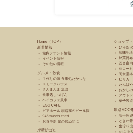
Home（TOP）
ショップ・
新着情報
ぴゅあ 
珍味生珍
館内テナント情報
銘菓昆布
イベント情報
総合案内
その他の情報
豆コーヒ
グルメ・飲食
岡女堂
手作りの味 食事処たかつな
ピリカ
スモークハウス
たんば
さんまんま 魚政
おかし
食事処しつげん
アウトド
ベイカフェ風車
菓子製
EGG CAFE
釧路MOO
ビアホール 釧路霧のビール園
塩干魚卵
946sweets cheri
ときわ
お食事処 鬼の居ぬ間に
生珍味 
岸壁炉ばた
かに あ