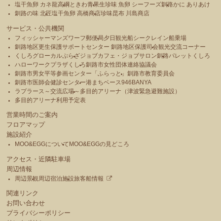
塩干魚卵 カネ龍高綱
ときわ青果
生珍味 魚卵 シーフーズ釧路
かに ありあけ
釧路の味 北匠
塩干魚卵 高橋商店
珍味昆布 川島商店
サービス・公共機関
フィッシャーマンズワーフ郵便局
夕日観光船シークレイン船乗場
釧路地区更生保護サポートセンター 釧路地区保護司会
観光交流コーナー
くしろグローカルぷらざ
ジョブカフェ・ジョブサロン釧路
パレットくしろ
ハローワークプラザくしろ
釧路市女性団体連絡協議会
釧路市男女平等参画センター「ふらっと」
釧路市教育委員会
釧路市医師会健診センター
港まちベース946BANYA
ラプラース～交流広場～
多目的アリーナ（津波緊急避難施設）
多目的アリーナ利用予定表
営業時間のご案内
フロアマップ
施設紹介
MOO&EGGについて
MOO&EGGの見どころ
アクセス・近隣駐車場
周辺情報
周辺景観
周辺宿泊施設
旅客船情報
関連リンク
お問い合わせ
プライバシーポリシー