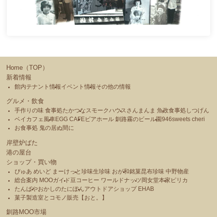
Home（TOP）
新着情報
館内テナント情報
イベント情報
その他の情報
グルメ・飲食
手作りの味 食事処たかつな
スモークハウス
さんまんま 魚政
食事処しつげん
ベイカフェ風車
EGG CAFE
ビアホール 釧路霧のビール園
946sweets cheri
お食事処 鬼の居ぬ間に
岸壁炉ばた
港の屋台
ショップ・買い物
ぴゅあ めいど まーけっと
珍味生珍味 おが和
銘菓昆布珍味 中野物産
総合案内 MOOガイド
豆コーヒー ワールドナッツ
岡女堂本家
ピリカ
たんばや
おかしのたにぽん
アウトドアショップ EHAB
菓子製造室とコモノ販売【おと。】
釧路MOO市場