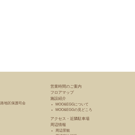
営業時間のご案内
フロアマップ
施設紹介
釧路地区保護司会
MOO&EGGについて
MOO&EGGの見どころ
アクセス・近隣駐車場
周辺情報
周辺景観