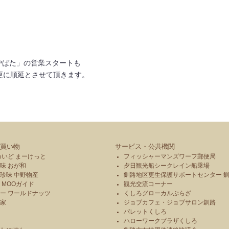
」
壁炉ばた」の営業スタートも
て更に順延とさせて頂きます。
買い物
サービス・公共機関
めいど まーけっと
フィッシャーマンズワーフ郵便局
味 おが和
夕日観光船シークレイン船乗場
珍味 中野物産
釧路地区更生保護サポートセンター 
 MOOガイド
観光交流コーナー
ー ワールドナッツ
くしろグローカルぷらざ
本家
ジョブカフェ・ジョブサロン釧路
パレットくしろ
や
ハローワークプラザくしろ