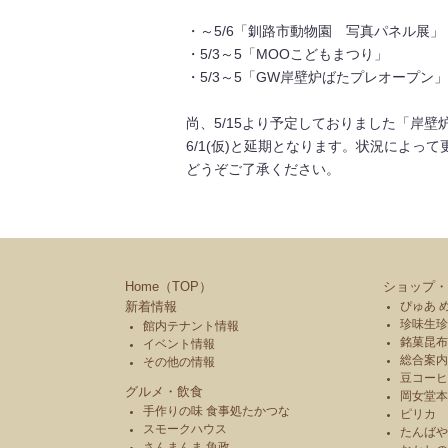
・～5/6「釧路市動物園 写真パネル展」
・5/3～5「MOOこどもまつり」
・5/3～5「GW岸壁炉ばたプレオープン
尚、5/15より予定しておりました「岸
6/1(仮)と延期となります。状況によっ
どうぞご了承ください。
Home（TOP）
ショップ・
新着情報
ぴゅあ 
珍味生珍
館内テナント情報
銘菓昆布
イベント情報
総合案内
その他の情報
豆コーヒ
グルメ・飲食
岡女堂
手作りの味 食事処たかつな
ピリカ
スモークハウス
たんば
さんまんま 魚政