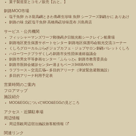
菓子製造室とコモノ販売【おと。】
釧路MOO市場
塩干魚卵 カネ龍高綱
ときわ青果
生珍味 魚卵 シーフーズ釧路
かに ありあけ
釧路の味 北匠
塩干魚卵 高橋商店
珍味昆布 川島商店
サービス・公共機関
フィッシャーマンズワーフ郵便局
夕日観光船シークレイン船乗場
釧路地区更生保護サポートセンター 釧路地区保護司会
観光交流コーナー
くしろグローカルぷらざ
ジョブカフェ・ジョブサロン釧路
パレットくしろ
ハローワークプラザくしろ
釧路市女性団体連絡協議会
釧路市男女平等参画センター「ふらっと」
釧路市教育委員会
釧路市医師会健診センター
港まちベース946BANYA
ラプラース～交流広場～
多目的アリーナ（津波緊急避難施設）
多目的アリーナ利用予定表
営業時間のご案内
フロアマップ
施設紹介
MOO&EGGについて
MOO&EGGの見どころ
アクセス・近隣駐車場
周辺情報
周辺景観
周辺宿泊施設
旅客船情報
関連リンク