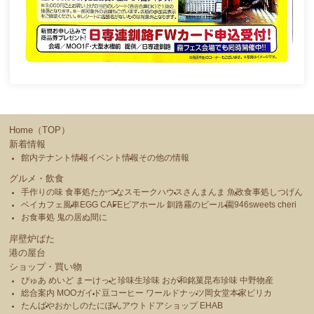
Home（TOP）
新着情報
館内テナント情報
イベント情報
その他の情報
グルメ・飲食
手作りの味 食事処たかつな
スモークハウス
さんまんま 魚政
食事処しつげん
ベイカフェ風車
EGG CAFE
ビアホール 釧路霧のビール園
946sweets cheri
お食事処 鬼の居ぬ間に
岸壁炉ばた
港の屋台
ショップ・買い物
ぴゅあ めいど まーけっと
珍味生珍味 おが和
銘菓昆布珍味 中野物産
総合案内 MOOガイド
豆コーヒー ワールドナッツ
岡女堂本家
ピリカ
たんばや
おかしのたにぽん
アウトドアショップ EHAB