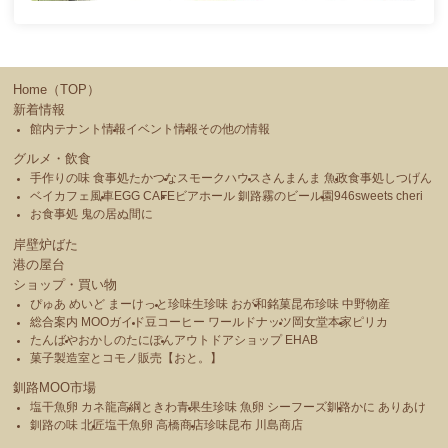
Home（TOP）
新着情報
館内テナント情報
イベント情報
その他の情報
グルメ・飲食
手作りの味 食事処たかつな
スモークハウス
さんまんま 魚政
食事処しつげん
ベイカフェ風車
EGG CAFE
ビアホール 釧路霧のビール園
946sweets cheri
お食事処 鬼の居ぬ間に
岸壁炉ばた
港の屋台
ショップ・買い物
ぴゅあ めいど まーけっと
珍味生珍味 おが和
銘菓昆布珍味 中野物産
総合案内 MOOガイド
豆コーヒー ワールドナッツ
岡女堂本家
ピリカ
たんばや
おかしのたにぽん
アウトドアショップ EHAB
菓子製造室とコモノ販売【おと。】
釧路MOO市場
塩干魚卵 カネ龍高綱
ときわ青果
生珍味 魚卵 シーフーズ釧路
かに ありあけ
釧路の味 北匠
塩干魚卵 高橋商店
珍味昆布 川島商店