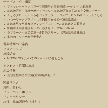
サービス・公共機関
フィッシャーマンズワーフ郵便局
夕日観光船シークレイン船乗場
釧路地区更生保護サポートセンター 釧路地区保護司会
観光交流コーナー
くしろグローカルぷらざ
ジョブカフェ・ジョブサロン釧路
パレットくしろ
ハローワークプラザくしろ
釧路市女性団体連絡協議会
釧路市男女平等参画センター「ふらっと」
釧路市教育委員会
釧路市医師会健診センター
港まちベース946BANYA
ラプラース～交流広場～
多目的アリーナ（津波緊急避難施設）
多目的アリーナ利用予定表
営業時間のご案内
フロアマップ
施設紹介
MOO&EGGについて
MOO&EGGの見どころ
アクセス・近隣駐車場
周辺情報
周辺景観
周辺宿泊施設
旅客船情報
関連リンク
お問い合わせ
プライバシーポリシー
リンクポリシー
旅行・観光関連会社様向け