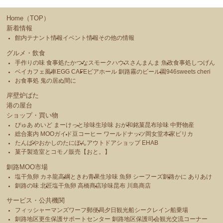
Home（TOP）
新着情報
館内テナント情報
イベント情報
その他の情報
グルメ・飲食
手作りの味 食事処たかつな
スモークハウス
さんまんま 魚政
食事処しつげん
ベイカフェ風車
EGG CAFE
ビアホール 釧路霧のビール園
946sweets cheri
お食事処 鬼の居ぬ間に
岸壁炉ばた
港の屋台
ショップ・買い物
ぴゅあ めいど まーけっと
珍味生珍味 おが和
銘菓昆布珍味 中野物産
総合案内 MOOガイド
豆コーヒー ワールドナッツ
岡女堂本家
ピリカ
たんばや
おかしのたにぽん
アウトドアショップ EHAB
菓子製造室とコモノ販売【おと。】
釧路MOO市場
塩干魚卵 カネ龍高綱
ときわ青果
生珍味 魚卵 シーフーズ釧路
かに ありあけ
釧路の味 北匠
塩干魚卵 高橋商店
珍味昆布 川島商店
サービス・公共機関
フィッシャーマンズワーフ郵便局
夕日観光船シークレイン船乗場
釧路地区更生保護サポートセンター 釧路地区保護司会
観光交流コーナー