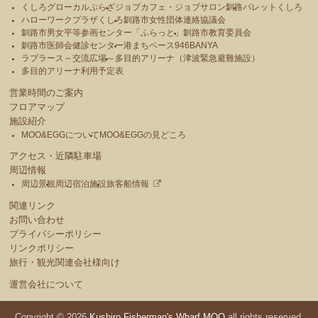
くしろグローカルぷらざ
ジョブカフェ・ジョブサロン釧路
パレットくしろ
ハローワークプラザくしろ
釧路市女性団体連絡協議会
釧路市男女平等参画センター「ふらっと」
釧路市教育委員会
釧路市医師会健診センター
港まちベース946BANYA
ラプラース～交流広場～
多目的アリーナ（津波緊急避難施設）
多目的アリーナ利用予定表
営業時間のご案内
フロアマップ
施設紹介
MOO&EGGについて
MOO&EGGの見どころ
アクセス・近隣駐車場
周辺情報
周辺景観
周辺宿泊施設
旅客船情報
関連リンク
お問い合わせ
プライバシーポリシー
リンクポリシー
旅行・観光関連会社様向け
運営会社について
Copyright © 2026
Kushiro Fisherman's Wharf MOO
all rights reserved.