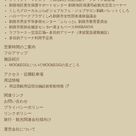
釧路地区更生保護サポートセンター 釧路地区保護司会
観光交流コーナー
くしろグローカルぷらざ
ジョブカフェ・ジョブサロン釧路
パレットくしろ
ハローワークプラザくしろ
釧路市女性団体連絡協議会
釧路市男女平等参画センター「ふらっと」
釧路市教育委員会
釧路市医師会健診センター
港まちベース946BANYA
ラプラース～交流広場～
多目的アリーナ（津波緊急避難施設）
多目的アリーナ利用予定表
営業時間のご案内
フロアマップ
施設紹介
MOO&EGGについて
MOO&EGGの見どころ
アクセス・近隣駐車場
周辺情報
周辺景観
周辺宿泊施設
旅客船情報
関連リンク
お問い合わせ
プライバシーポリシー
リンクポリシー
旅行・観光関連会社様向け
運営会社について