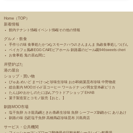
Home（TOP）
新着情報
館内テナント情報
イベント情報
その他の情報
グルメ・飲食
手作りの味 食事処たかつな
スモークハウス
さんまんま 魚政
食事処しつげん
ベイカフェ風車
EGG CAFE
ビアホール 釧路霧のビール園
946sweets cheri
お食事処 鬼の居ぬ間に
岸壁炉ばた
港の屋台
ショップ・買い物
ぴゅあ めいど まーけっと
珍味生珍味 おが和
銘菓昆布珍味 中野物産
総合案内 MOOガイド
豆コーヒー ワールドナッツ
岡女堂本家
ピリカ
たんばや
おかしのたにぽん
アウトドアショップ EHAB
菓子製造室とコモノ販売【おと。】
釧路MOO市場
塩干魚卵 カネ龍高綱
ときわ青果
生珍味 魚卵 シーフーズ釧路
かに ありあけ
釧路の味 北匠
塩干魚卵 高橋商店
珍味昆布 川島商店
サービス・公共機関
フィッシャーマンズワーフ郵便局
夕日観光船シークレイン船乗場