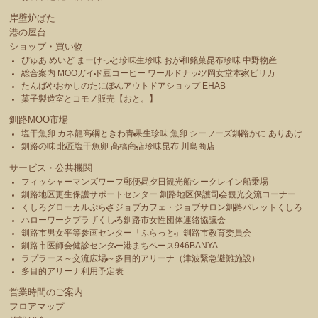
岸壁炉ばた
港の屋台
ショップ・買い物
ぴゅあ めいど まーけっと
珍味生珍味 おが和
銘菓昆布珍味 中野物産
総合案内 MOOガイド
豆コーヒー ワールドナッツ
岡女堂本家
ピリカ
たんばや
おかしのたにぽん
アウトドアショップ EHAB
菓子製造室とコモノ販売【おと。】
釧路MOO市場
塩干魚卵 カネ龍高綱
ときわ青果
生珍味 魚卵 シーフーズ釧路
かに ありあけ
釧路の味 北匠
塩干魚卵 高橋商店
珍味昆布 川島商店
サービス・公共機関
フィッシャーマンズワーフ郵便局
夕日観光船シークレイン船乗場
釧路地区更生保護サポートセンター 釧路地区保護司会
観光交流コーナー
くしろグローカルぷらざ
ジョブカフェ・ジョブサロン釧路
パレットくしろ
ハローワークプラザくしろ
釧路市女性団体連絡協議会
釧路市男女平等参画センター「ふらっと」
釧路市教育委員会
釧路市医師会健診センター
港まちベース946BANYA
ラプラース～交流広場～
多目的アリーナ（津波緊急避難施設）
多目的アリーナ利用予定表
営業時間のご案内
フロアマップ