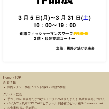
Home（TOP）
新着情報
館内テナント情報
イベント情報
その他の情報
グルメ・飲食
手作りの味 食事処たかつな
スモークハウス
さんまんま 魚政
食事処しつげん
ベイカフェ風車
EGG CAFE
ビアホール 釧路霧のビール園
946sweets cheri
お食事処 鬼の居ぬ間に