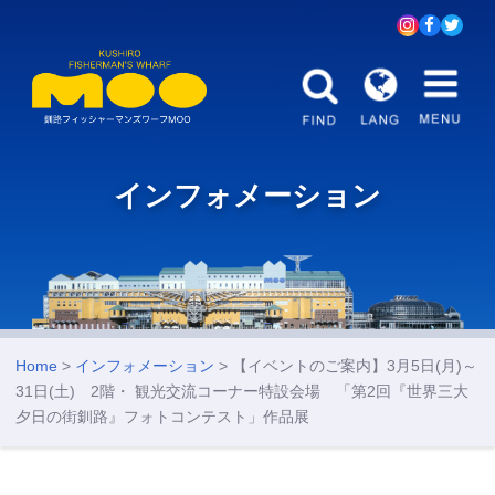
インフォメーション
Home
>
インフォメーション
> 【イベントのご案内】3月5日(月)～
31日(土) 2階・ 観光交流コーナー特設会場 「第2回『世界三大
夕日の街釧路』フォトコンテスト」作品展