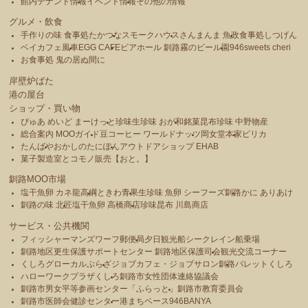
館内テナント情報
イベント情報
その他の情報
グルメ・飲食
手作りの味 食事処たかつな
スモークハウス
さんまんま 魚政
食事処しつげん
ベイカフェ風車
EGG CAFE
ビアホール 釧路霧のビール園
946sweets cheri
お食事処 鬼の居ぬ間に
岸壁炉ばた
港の屋台
ショップ・買い物
ぴゅあ めいど まーけっと
珍味生珍味 おが和
銘菓昆布珍味 中野物産
総合案内 MOOガイド
豆コーヒー ワールドナッツ
岡女堂本家
ピリカ
たんばや
おかしのたにぽん
アウトドアショップ EHAB
菓子製造室とコモノ販売【おと。】
釧路MOO市場
塩干魚卵 カネ龍高綱
ときわ青果
生珍味 魚卵 シーフーズ釧路
かに ありあけ
釧路の味 北匠
塩干魚卵 高橋商店
珍味昆布 川島商店
サービス・公共機関
フィッシャーマンズワーフ郵便局
夕日観光船シークレイン船乗場
釧路地区更生保護サポートセンター 釧路地区保護司会
観光交流コーナー
くしろグローカルぷらざ
ジョブカフェ・ジョブサロン釧路
パレットくしろ
ハローワークプラザくしろ
釧路市女性団体連絡協議会
釧路市男女平等参画センター「ふらっと」
釧路市教育委員会
釧路市医師会健診センター
港まちベース946BANYA