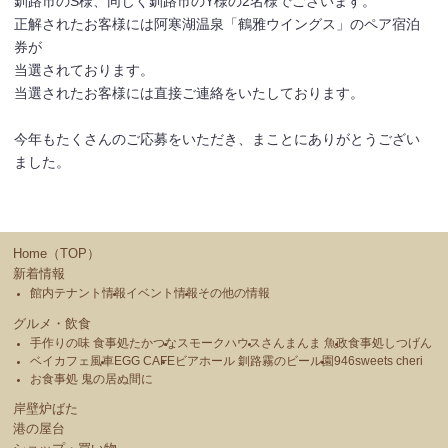
釧路市のS様、同じく釧路市のY様の2名様でございます。
正解されたお客様には阿寒湖温泉「鶴雅ウイングス」のペア宿泊
券が
当選されております。
当選されたお客様には直接ご連絡をいたしております。
今年もたくさんのご応募をいただき、まことにありがとうござい
ました。
Home（TOP）
新着情報
館内テナント情報
イベント情報
その他の情報
グルメ・飲食
手作りの味 食事処たかつな
スモークハウス
さんまんま 魚政
食事処しつげん
ベイカフェ風車
EGG CAFE
ビアホール 釧路霧のビール園
946sweets cheri
お食事処 鬼の居ぬ間に
岸壁炉ばた
港の屋台