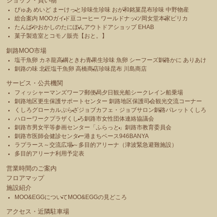
ショップ・買い物
ぴゅあ めいど まーけっと
珍味生珍味 おが和
銘菓昆布珍味 中野物産
総合案内 MOOガイド
豆コーヒー ワールドナッツ
岡女堂本家
ピリカ
たんばや
おかしのたにぽん
アウトドアショップ EHAB
菓子製造室とコモノ販売【おと。】
釧路MOO市場
塩干魚卵 カネ龍高綱
ときわ青果
生珍味 魚卵 シーフーズ釧路
かに ありあけ
釧路の味 北匠
塩干魚卵 高橋商店
珍味昆布 川島商店
サービス・公共機関
フィッシャーマンズワーフ郵便局
夕日観光船シークレイン船乗場
釧路地区更生保護サポートセンター 釧路地区保護司会
観光交流コーナー
くしろグローカルぷらざ
ジョブカフェ・ジョブサロン釧路
パレットくしろ
ハローワークプラザくしろ
釧路市女性団体連絡協議会
釧路市男女平等参画センター「ふらっと」
釧路市教育委員会
釧路市医師会健診センター
港まちベース946BANYA
ラプラース～交流広場～
多目的アリーナ（津波緊急避難施設）
多目的アリーナ利用予定表
営業時間のご案内
フロアマップ
施設紹介
MOO&EGGについて
MOO&EGGの見どころ
アクセス・近隣駐車場