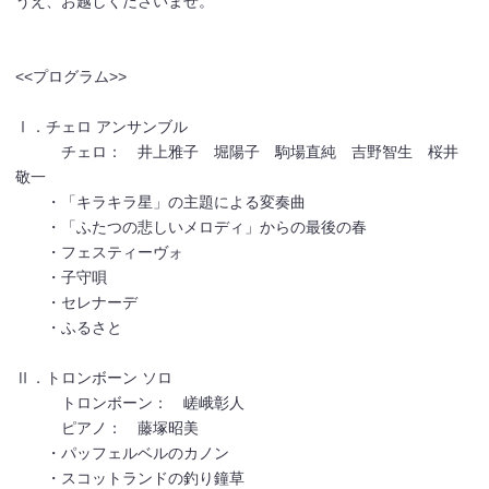
うえ、お越しくださいませ。
<<プログラム>>
Ⅰ．チェロ アンサンブル
チェロ： 井上雅子 堀陽子 駒場直純 吉野智生 桜井
敬一
・「キラキラ星」の主題による変奏曲
・「ふたつの悲しいメロディ」からの最後の春
・フェスティーヴォ
・子守唄
・セレナーデ
・ふるさと
Ⅱ．トロンボーン ソロ
トロンボーン： 嵯峨彰人
ピアノ： 藤塚昭美
・パッフェルベルのカノン
・スコットランドの釣り鐘草