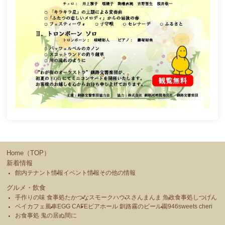
Home（TOP）
新着情報
館内テナント情報
イベント情報
その他の情報
グルメ・飲食
手作りの味 食事処たかつな
スモークハウス
さんまんま 魚政
食事処しつげん
ベイカフェ風車
EGG CAFE
ビアホール 釧路霧のビール園
946sweets cheri
お食事処 鬼の居ぬ間に