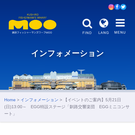
インフォメーション
Home
>
インフォメーション
> 【イベントのご案内】5月21日
(日)13:00～ EGG特設ステージ「釧路交響楽団 EGGミニコンサ
ート」