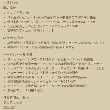
岸壁炉ばた
港の屋台
ショップ・買い物
ぴゅあ めいど まーけっと
珍味生珍味 おが和
銘菓昆布珍味 中野物産
総合案内 MOOガイド
豆コーヒー ワールドナッツ
岡女堂本家
ピリカ
たんばや
おかしのたにぽん
アウトドアショップ EHAB
菓子製造室とコモノ販売【おと。】
釧路MOO市場
塩干魚卵 カネ龍高綱
ときわ青果
生珍味 魚卵 シーフーズ釧路
かに ありあけ
釧路の味 北匠
塩干魚卵 高橋商店
珍味昆布 川島商店
サービス・公共機関
フィッシャーマンズワーフ郵便局
夕日観光船シークレイン船乗場
釧路地区更生保護サポートセンター 釧路地区保護司会
観光交流コーナー
くしろグローカルぷらざ
ジョブカフェ・ジョブサロン釧路
パレットくしろ
ハローワークプラザくしろ
釧路市女性団体連絡協議会
釧路市男女平等参画センター「ふらっと」
釧路市教育委員会
釧路市医師会健診センター
港まちベース946BANYA
ラプラース～交流広場～
多目的アリーナ（津波緊急避難施設）
多目的アリーナ利用予定表
営業時間のご案内
フロアマップ
施設紹介