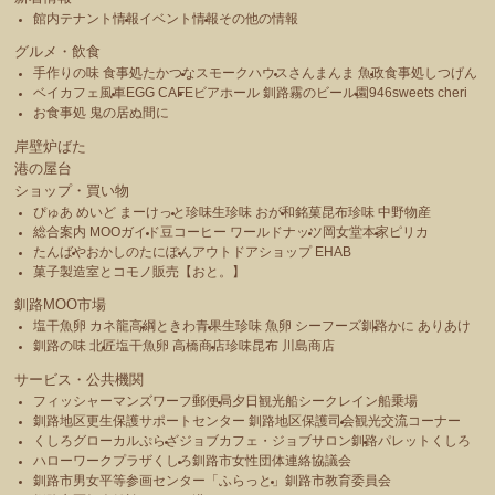
館内テナント情報
イベント情報
その他の情報
グルメ・飲食
手作りの味 食事処たかつな
スモークハウス
さんまんま 魚政
食事処しつげん
ベイカフェ風車
EGG CAFE
ビアホール 釧路霧のビール園
946sweets cheri
お食事処 鬼の居ぬ間に
岸壁炉ばた
港の屋台
ショップ・買い物
ぴゅあ めいど まーけっと
珍味生珍味 おが和
銘菓昆布珍味 中野物産
総合案内 MOOガイド
豆コーヒー ワールドナッツ
岡女堂本家
ピリカ
たんばや
おかしのたにぽん
アウトドアショップ EHAB
菓子製造室とコモノ販売【おと。】
釧路MOO市場
塩干魚卵 カネ龍高綱
ときわ青果
生珍味 魚卵 シーフーズ釧路
かに ありあけ
釧路の味 北匠
塩干魚卵 高橋商店
珍味昆布 川島商店
サービス・公共機関
フィッシャーマンズワーフ郵便局
夕日観光船シークレイン船乗場
釧路地区更生保護サポートセンター 釧路地区保護司会
観光交流コーナー
くしろグローカルぷらざ
ジョブカフェ・ジョブサロン釧路
パレットくしろ
ハローワークプラザくしろ
釧路市女性団体連絡協議会
釧路市男女平等参画センター「ふらっと」
釧路市教育委員会