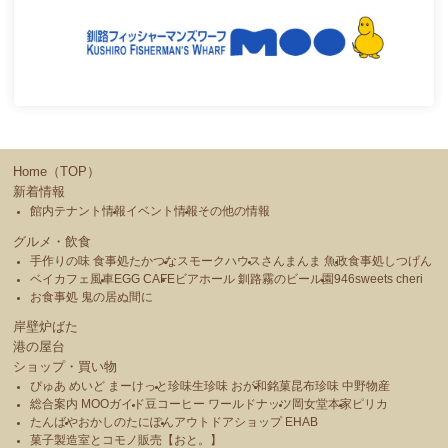
Home（TOP）
新着情報
館内テナント情報
イベント情報
その他の情報
グルメ・飲食
手作りの味 食事処たかつな
スモークハウス
さんまんま 魚政
食事処しつげん
ベイカフェ風車
EGG CAFE
ビアホール 釧路霧のビール園
946sweets cheri
お食事処 鬼の居ぬ間に
岸壁炉ばた
港の屋台
ショップ・買い物
ぴゅあ めいど まーけっと
珍味生珍味 おが和
銘菓昆布珍味 中野物産
総合案内 MOOガイド
豆コーヒー ワールドナッツ
岡女堂本家
ピリカ
たんばや
おかしのたにぽん
アウトドアショップ EHAB
菓子製造室とコモノ販売【おと。】