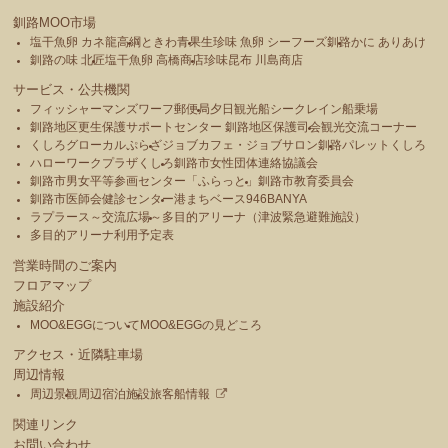
釧路MOO市場
塩干魚卵 カネ龍高綱
ときわ青果
生珍味 魚卵 シーフーズ釧路
かに ありあけ
釧路の味 北匠
塩干魚卵 高橋商店
珍味昆布 川島商店
サービス・公共機関
フィッシャーマンズワーフ郵便局
夕日観光船シークレイン船乗場
釧路地区更生保護サポートセンター 釧路地区保護司会
観光交流コーナー
くしろグローカルぷらざ
ジョブカフェ・ジョブサロン釧路
パレットくしろ
ハローワークプラザくしろ
釧路市女性団体連絡協議会
釧路市男女平等参画センター「ふらっと」
釧路市教育委員会
釧路市医師会健診センター
港まちベース946BANYA
ラプラース～交流広場～
多目的アリーナ（津波緊急避難施設）
多目的アリーナ利用予定表
営業時間のご案内
フロアマップ
施設紹介
MOO&EGGについて
MOO&EGGの見どころ
アクセス・近隣駐車場
周辺情報
周辺景観
周辺宿泊施設
旅客船情報
関連リンク
お問い合わせ