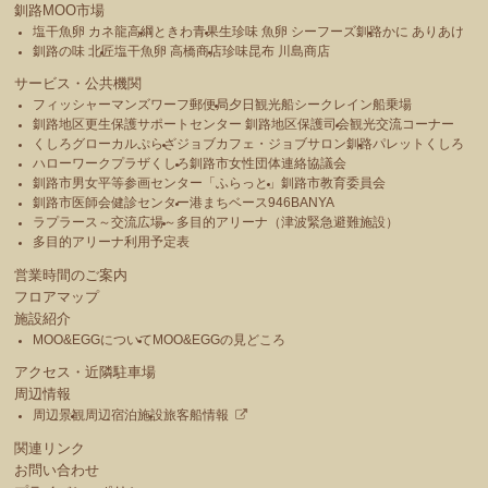
釧路MOO市場
塩干魚卵 カネ龍高綱
ときわ青果
生珍味 魚卵 シーフーズ釧路
かに ありあけ
釧路の味 北匠
塩干魚卵 高橋商店
珍味昆布 川島商店
サービス・公共機関
フィッシャーマンズワーフ郵便局
夕日観光船シークレイン船乗場
釧路地区更生保護サポートセンター 釧路地区保護司会
観光交流コーナー
くしろグローカルぷらざ
ジョブカフェ・ジョブサロン釧路
パレットくしろ
ハローワークプラザくしろ
釧路市女性団体連絡協議会
釧路市男女平等参画センター「ふらっと」
釧路市教育委員会
釧路市医師会健診センター
港まちベース946BANYA
ラプラース～交流広場～
多目的アリーナ（津波緊急避難施設）
多目的アリーナ利用予定表
営業時間のご案内
フロアマップ
施設紹介
MOO&EGGについて
MOO&EGGの見どころ
アクセス・近隣駐車場
周辺情報
周辺景観
周辺宿泊施設
旅客船情報
関連リンク
お問い合わせ