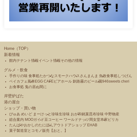
Home（TOP）
新着情報
館内テナント情報
イベント情報
その他の情報
グルメ・飲食
手作りの味 食事処たかつな
スモークハウス
さんまんま 魚政
食事処しつげん
ベイカフェ風車
EGG CAFE
ビアホール 釧路霧のビール園
946sweets cheri
お食事処 鬼の居ぬ間に
岸壁炉ばた
港の屋台
ショップ・買い物
ぴゅあ めいど まーけっと
珍味生珍味 おが和
銘菓昆布珍味 中野物産
総合案内 MOOガイド
豆コーヒー ワールドナッツ
岡女堂本家
ピリカ
たんばや
おかしのたにぽん
アウトドアショップ EHAB
菓子製造室とコモノ販売【おと。】