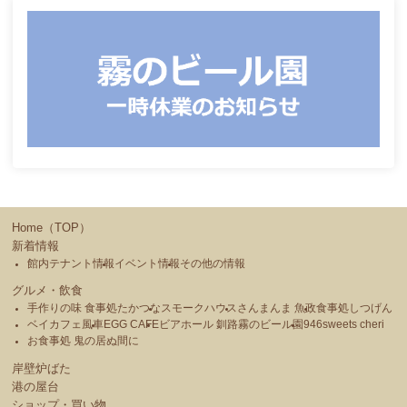
Home（TOP）
新着情報
館内テナント情報
イベント情報
その他の情報
グルメ・飲食
手作りの味 食事処たかつな
スモークハウス
さんまんま 魚政
食事処しつげん
ベイカフェ風車
EGG CAFE
ビアホール 釧路霧のビール園
946sweets cheri
お食事処 鬼の居ぬ間に
岸壁炉ばた
港の屋台
ショップ・買い物