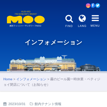
インフォメーション
Home
>
インフォメーション
> 霧のビール園一時休業・ペティジ
ョイ閉店について（お知らせ）
2023/10/31
館内テナント情報