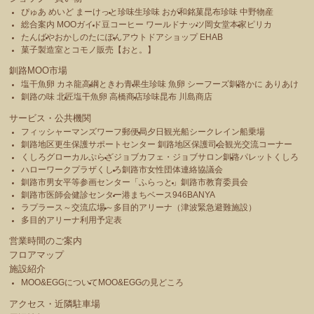
ぴゅあ めいど まーけっと
珍味生珍味 おが和
銘菓昆布珍味 中野物産
総合案内 MOOガイド
豆コーヒー ワールドナッツ
岡女堂本家
ピリカ
たんばや
おかしのたにぽん
アウトドアショップ EHAB
菓子製造室とコモノ販売【おと。】
釧路MOO市場
塩干魚卵 カネ龍高綱
ときわ青果
生珍味 魚卵 シーフーズ釧路
かに ありあけ
釧路の味 北匠
塩干魚卵 高橋商店
珍味昆布 川島商店
サービス・公共機関
フィッシャーマンズワーフ郵便局
夕日観光船シークレイン船乗場
釧路地区更生保護サポートセンター 釧路地区保護司会
観光交流コーナー
くしろグローカルぷらざ
ジョブカフェ・ジョブサロン釧路
パレットくしろ
ハローワークプラザくしろ
釧路市女性団体連絡協議会
釧路市男女平等参画センター「ふらっと」
釧路市教育委員会
釧路市医師会健診センター
港まちベース946BANYA
ラプラース～交流広場～
多目的アリーナ（津波緊急避難施設）
多目的アリーナ利用予定表
営業時間のご案内
フロアマップ
施設紹介
MOO&EGGについて
MOO&EGGの見どころ
アクセス・近隣駐車場