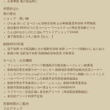
お食事処 鬼の居ぬ間に
岸壁炉ばた
港の屋台
ショップ・買い物
ぴゅあ めいど まーけっと
珍味生珍味 おが和
銘菓昆布珍味 中野物産
総合案内 MOOガイド
豆コーヒー ワールドナッツ
岡女堂本家
ピリカ
たんばや
おかしのたにぽん
アウトドアショップ EHAB
菓子製造室とコモノ販売【おと。】
釧路MOO市場
塩干魚卵 カネ龍高綱
ときわ青果
生珍味 魚卵 シーフーズ釧路
かに ありあけ
釧路の味 北匠
塩干魚卵 高橋商店
珍味昆布 川島商店
サービス・公共機関
フィッシャーマンズワーフ郵便局
夕日観光船シークレイン船乗場
釧路地区更生保護サポートセンター 釧路地区保護司会
観光交流コーナー
くしろグローカルぷらざ
ジョブカフェ・ジョブサロン釧路
パレットくしろ
ハローワークプラザくしろ
釧路市女性団体連絡協議会
釧路市男女平等参画センター「ふらっと」
釧路市教育委員会
釧路市医師会健診センター
港まちベース946BANYA
ラプラース～交流広場～
多目的アリーナ（津波緊急避難施設）
多目的アリーナ利用予定表
営業時間のご案内
フロアマップ