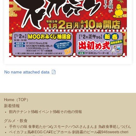
No name attached data
Home（TOP）
新着情報
館内テナント情報
イベント情報
その他の情報
グルメ・飲食
手作りの味 食事処たかつな
スモークハウス
さんまんま 魚政
食事処しつげん
ベイカフェ風車
EGG CAFE
ビアホール 釧路霧のビール園
946sweets cheri