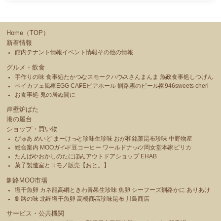
Home（TOP）
新着情報
館内テナント情報
イベント情報
その他の情報
グルメ・飲食
手作りの味 食事処たかつな
スモークハウス
さんまんま 魚政
食事処しつげん
ベイカフェ風車
EGG CAFE
ビアホール 釧路霧のビール園
946sweets cheri
お食事処 鬼の居ぬ間に
岸壁炉ばた
港の屋台
ショップ・買い物
ぴゅあ めいど まーけっと
珍味生珍味 おが和
銘菓昆布珍味 中野物産
総合案内 MOOガイド
豆コーヒー ワールドナッツ
岡女堂本家
ピリカ
たんばや
おかしのたにぽん
アウトドアショップ EHAB
菓子製造室とコモノ販売【おと。】
釧路MOO市場
塩干魚卵 カネ龍高綱
ときわ青果
生珍味 魚卵 シーフーズ釧路
かに ありあけ
釧路の味 北匠
塩干魚卵 高橋商店
珍味昆布 川島商店
サービス・公共機関