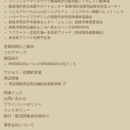
フィッシャーマンズワーフ郵便局
夕日観光船シークレイン船乗場
釧路地区更生保護サポートセンター 釧路地区保護司会
観光交流コーナー
くしろグローカルぷらざ
ジョブカフェ・ジョブサロン釧路
パレットくしろ
ハローワークプラザくしろ
釧路市女性団体連絡協議会
釧路市男女平等参画センター「ふらっと」
釧路市教育委員会
釧路市医師会健診センター
港まちベース946BANYA
ラプラース～交流広場～
多目的アリーナ（津波緊急避難施設）
多目的アリーナ利用予定表
営業時間のご案内
フロアマップ
施設紹介
MOO&EGGについて
MOO&EGGの見どころ
アクセス・近隣駐車場
周辺情報
周辺景観
周辺宿泊施設
旅客船情報
関連リンク
お問い合わせ
プライバシーポリシー
リンクポリシー
旅行・観光関連会社様向け
運営会社について