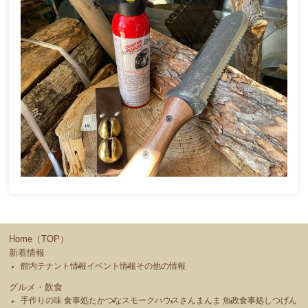
Home（TOP）
新着情報
館内テナント情報
イベント情報
その他の情報
グルメ・飲食
手作りの味 食事処たかつな
スモークハウス
さんまんま 魚政
食事処しつげん