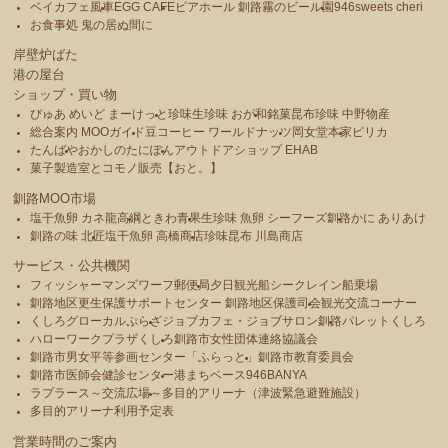
ベイカフェ風車
EGG CAFE
ビアホール 釧路霧のビール園
946sweets cheri
お食事処 鬼の居ぬ間に
岸壁炉ばた
港の屋台
ショップ・買い物
ぴゅあ めいど まーけっと
珍味生珍味 おが和
銘菓昆布珍味 中野物産
総合案内 MOOガイド
豆コーヒー ワールドナッツ
岡女堂本家
ピリカ
たんばや
おかしのたにぽん
アウトドアショップ EHAB
菓子製造室とコモノ販売【おと。】
釧路MOO市場
塩干魚卵 カネ龍高綱
ときわ青果
生珍味 魚卵 シーフーズ釧路
かに ありあけ
釧路の味 北匠
塩干魚卵 高橋商店
珍味昆布 川島商店
サービス・公共機関
フィッシャーマンズワーフ郵便局
夕日観光船シークレイン船乗場
釧路地区更生保護サポートセンター 釧路地区保護司会
観光交流コーナー
くしろグローカルぷらざ
ジョブカフェ・ジョブサロン釧路
パレットくしろ
ハローワークプラザくしろ
釧路市女性団体連絡協議会
釧路市男女平等参画センター「ふらっと」
釧路市教育委員会
釧路市医師会健診センター
港まちベース946BANYA
ラプラース～交流広場～
多目的アリーナ（津波緊急避難施設）
多目的アリーナ利用予定表
営業時間のご案内