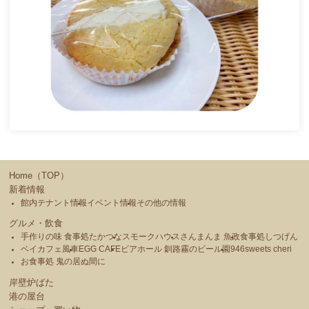
Home（TOP）
新着情報
館内テナント情報
イベント情報
その他の情報
グルメ・飲食
手作りの味 食事処たかつな
スモークハウス
さんまんま 魚政
食事処しつげん
ベイカフェ風車
EGG CAFE
ビアホール 釧路霧のビール園
946sweets cheri
お食事処 鬼の居ぬ間に
岸壁炉ばた
港の屋台