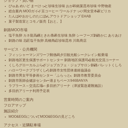
ショップ・買い物
ぴゅあ めいど まーけっと
珍味生珍味 おが和
銘菓昆布珍味 中野物産
総合案内 MOOガイド
豆コーヒー ワールドナッツ
岡女堂本家
ピリカ
たんばや
おかしのたにぽん
アウトドアショップ EHAB
菓子製造室とコモノ販売【おと。】
釧路MOO市場
塩干魚卵 カネ龍高綱
ときわ青果
生珍味 魚卵 シーフーズ釧路
かに ありあけ
釧路の味 北匠
塩干魚卵 高橋商店
珍味昆布 川島商店
サービス・公共機関
フィッシャーマンズワーフ郵便局
夕日観光船シークレイン船乗場
釧路地区更生保護サポートセンター 釧路地区保護司会
観光交流コーナー
くしろグローカルぷらざ
ジョブカフェ・ジョブサロン釧路
パレットくしろ
ハローワークプラザくしろ
釧路市女性団体連絡協議会
釧路市男女平等参画センター「ふらっと」
釧路市教育委員会
釧路市医師会健診センター
港まちベース946BANYA
ラプラース～交流広場～
多目的アリーナ（津波緊急避難施設）
多目的アリーナ利用予定表
営業時間のご案内
フロアマップ
施設紹介
MOO&EGGについて
MOO&EGGの見どころ
アクセス・近隣駐車場