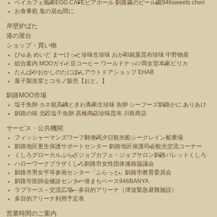
ベイカフェ風車
EGG CAFE
ビアホール 釧路霧のビール園
946sweets cheri
お食事処 鬼の居ぬ間に
岸壁炉ばた
港の屋台
ショップ・買い物
ぴゅあ めいど まーけっと
珍味生珍味 おが和
銘菓昆布珍味 中野物産
総合案内 MOOガイド
豆コーヒー ワールドナッツ
岡女堂本家
ピリカ
たんばや
おかしのたにぽん
アウトドアショップ EHAB
菓子製造室とコモノ販売【おと。】
釧路MOO市場
塩干魚卵 カネ龍高綱
ときわ青果
生珍味 魚卵 シーフーズ釧路
かに ありあけ
釧路の味 北匠
塩干魚卵 高橋商店
珍味昆布 川島商店
サービス・公共機関
フィッシャーマンズワーフ郵便局
夕日観光船シークレイン船乗場
釧路地区更生保護サポートセンター 釧路地区保護司会
観光交流コーナー
くしろグローカルぷらざ
ジョブカフェ・ジョブサロン釧路
パレットくしろ
ハローワークプラザくしろ
釧路市女性団体連絡協議会
釧路市男女平等参画センター「ふらっと」
釧路市教育委員会
釧路市医師会健診センター
港まちベース946BANYA
ラプラース～交流広場～
多目的アリーナ（津波緊急避難施設）
多目的アリーナ利用予定表
営業時間のご案内