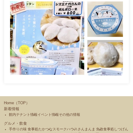
Home（TOP）
新着情報
館内テナント情報
イベント情報
その他の情報
グルメ・飲食
手作りの味 食事処たかつな
スモークハウス
さんまんま 魚政
食事処しつげん