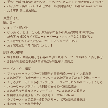
手作りの味 食事処たかつな
スモークハウス
さんまんま 魚政
食事処しつげん
ベイカフェ風車
EGG CAFE
ビアホール 釧路霧のビール園
946sweets cheri
お食事処 鬼の居ぬ間に
岸壁炉ばた
港の屋台
ショップ・買い物
ぴゅあ めいど まーけっと
珍味生珍味 おが和
銘菓昆布珍味 中野物産
総合案内 MOOガイド
豆コーヒー ワールドナッツ
岡女堂本家
ピリカ
たんばや
おかしのたにぽん
アウトドアショップ EHAB
菓子製造室とコモノ販売【おと。】
釧路MOO市場
塩干魚卵 カネ龍高綱
ときわ青果
生珍味 魚卵 シーフーズ釧路
かに ありあけ
釧路の味 北匠
塩干魚卵 高橋商店
珍味昆布 川島商店
サービス・公共機関
フィッシャーマンズワーフ郵便局
夕日観光船シークレイン船乗場
釧路地区更生保護サポートセンター 釧路地区保護司会
観光交流コーナー
くしろグローカルぷらざ
ジョブカフェ・ジョブサロン釧路
パレットくしろ
ハローワークプラザくしろ
釧路市女性団体連絡協議会
釧路市男女平等参画センター「ふらっと」
釧路市教育委員会
釧路市医師会健診センター
港まちベース946BANYA
ラプラース～交流広場～
多目的アリーナ（津波緊急避難施設）
多目的アリーナ利用予定表