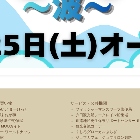
買い物
サービス・公共機関
めいど まーけっと
フィッシャーマンズワーフ郵便局
味 おが和
夕日観光船シークレイン船乗場
珍味 中野物産
釧路地区更生保護サポートセンター 
 MOOガイド
観光交流コーナー
ー ワールドナッツ
くしろグローカルぷらざ
本家
ジョブカフェ・ジョブサロン釧路