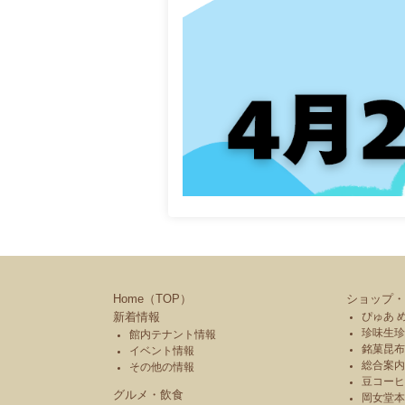
Home（TOP）
ショップ・
新着情報
ぴゅあ 
珍味生珍
館内テナント情報
銘菓昆布
イベント情報
総合案内
その他の情報
豆コーヒ
グルメ・飲食
岡女堂