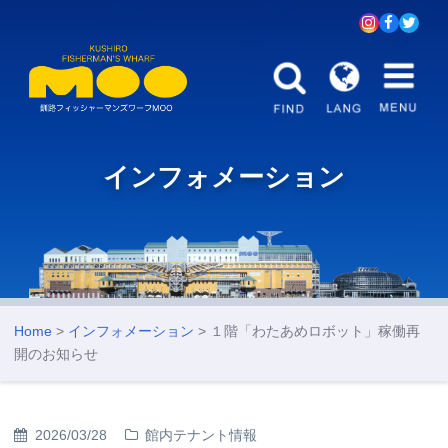
インフォメーション
Home
>
インフォメーション
> １階「わたあめロボット」稼働再
開のお知らせ
2026/03/28
館内テナント情報