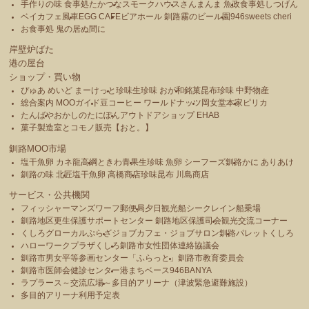
手作りの味 食事処たかつな
スモークハウス
さんまんま 魚政
食事処しつげん
ベイカフェ風車
EGG CAFE
ビアホール 釧路霧のビール園
946sweets cheri
お食事処 鬼の居ぬ間に
岸壁炉ばた
港の屋台
ショップ・買い物
ぴゅあ めいど まーけっと
珍味生珍味 おが和
銘菓昆布珍味 中野物産
総合案内 MOOガイド
豆コーヒー ワールドナッツ
岡女堂本家
ピリカ
たんばや
おかしのたにぽん
アウトドアショップ EHAB
菓子製造室とコモノ販売【おと。】
釧路MOO市場
塩干魚卵 カネ龍高綱
ときわ青果
生珍味 魚卵 シーフーズ釧路
かに ありあけ
釧路の味 北匠
塩干魚卵 高橋商店
珍味昆布 川島商店
サービス・公共機関
フィッシャーマンズワーフ郵便局
夕日観光船シークレイン船乗場
釧路地区更生保護サポートセンター 釧路地区保護司会
観光交流コーナー
くしろグローカルぷらざ
ジョブカフェ・ジョブサロン釧路
パレットくしろ
ハローワークプラザくしろ
釧路市女性団体連絡協議会
釧路市男女平等参画センター「ふらっと」
釧路市教育委員会
釧路市医師会健診センター
港まちベース946BANYA
ラプラース～交流広場～
多目的アリーナ（津波緊急避難施設）
多目的アリーナ利用予定表