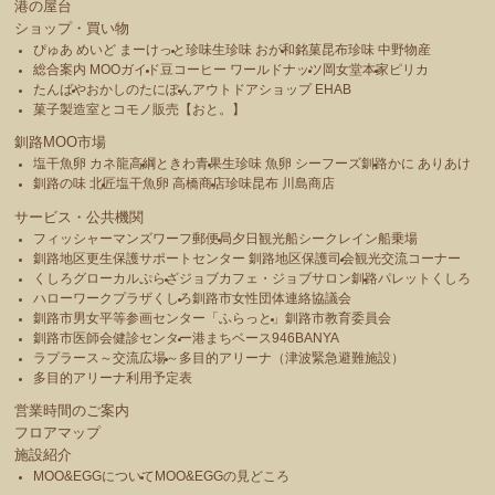
港の屋台
ショップ・買い物
ぴゅあ めいど まーけっと
珍味生珍味 おが和
銘菓昆布珍味 中野物産
総合案内 MOOガイド
豆コーヒー ワールドナッツ
岡女堂本家
ピリカ
たんばや
おかしのたにぽん
アウトドアショップ EHAB
菓子製造室とコモノ販売【おと。】
釧路MOO市場
塩干魚卵 カネ龍高綱
ときわ青果
生珍味 魚卵 シーフーズ釧路
かに ありあけ
釧路の味 北匠
塩干魚卵 高橋商店
珍味昆布 川島商店
サービス・公共機関
フィッシャーマンズワーフ郵便局
夕日観光船シークレイン船乗場
釧路地区更生保護サポートセンター 釧路地区保護司会
観光交流コーナー
くしろグローカルぷらざ
ジョブカフェ・ジョブサロン釧路
パレットくしろ
ハローワークプラザくしろ
釧路市女性団体連絡協議会
釧路市男女平等参画センター「ふらっと」
釧路市教育委員会
釧路市医師会健診センター
港まちベース946BANYA
ラプラース～交流広場～
多目的アリーナ（津波緊急避難施設）
多目的アリーナ利用予定表
営業時間のご案内
フロアマップ
施設紹介
MOO&EGGについて
MOO&EGGの見どころ