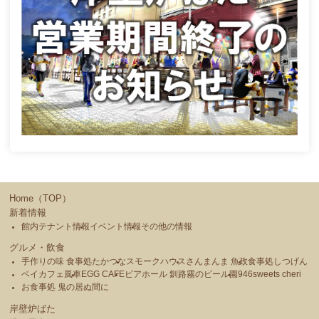
Home（TOP）
新着情報
館内テナント情報
イベント情報
その他の情報
グルメ・飲食
手作りの味 食事処たかつな
スモークハウス
さんまんま 魚政
食事処しつげん
ベイカフェ風車
EGG CAFE
ビアホール 釧路霧のビール園
946sweets cheri
お食事処 鬼の居ぬ間に
岸壁炉ばた