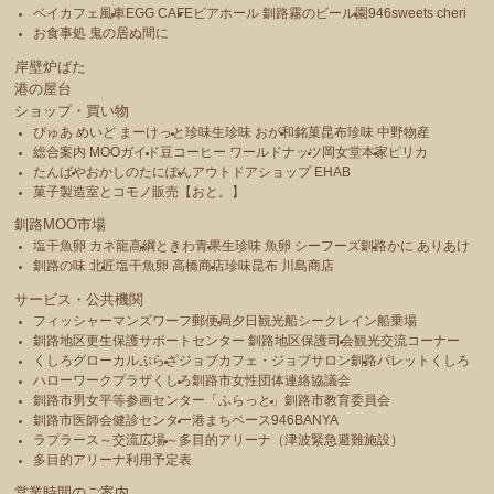
ベイカフェ風車
EGG CAFE
ビアホール 釧路霧のビール園
946sweets cheri
お食事処 鬼の居ぬ間に
岸壁炉ばた
港の屋台
ショップ・買い物
ぴゅあ めいど まーけっと
珍味生珍味 おが和
銘菓昆布珍味 中野物産
総合案内 MOOガイド
豆コーヒー ワールドナッツ
岡女堂本家
ピリカ
たんばや
おかしのたにぽん
アウトドアショップ EHAB
菓子製造室とコモノ販売【おと。】
釧路MOO市場
塩干魚卵 カネ龍高綱
ときわ青果
生珍味 魚卵 シーフーズ釧路
かに ありあけ
釧路の味 北匠
塩干魚卵 高橋商店
珍味昆布 川島商店
サービス・公共機関
フィッシャーマンズワーフ郵便局
夕日観光船シークレイン船乗場
釧路地区更生保護サポートセンター 釧路地区保護司会
観光交流コーナー
くしろグローカルぷらざ
ジョブカフェ・ジョブサロン釧路
パレットくしろ
ハローワークプラザくしろ
釧路市女性団体連絡協議会
釧路市男女平等参画センター「ふらっと」
釧路市教育委員会
釧路市医師会健診センター
港まちベース946BANYA
ラプラース～交流広場～
多目的アリーナ（津波緊急避難施設）
多目的アリーナ利用予定表
営業時間のご案内