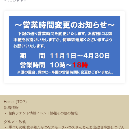
Home（TOP）
新着情報
館内テナント情報
イベント情報
その他の情報
グルメ・飲食
手作りの味 食事処たかつな
スモークハウス
さんまんま 魚政
食事処しつげん